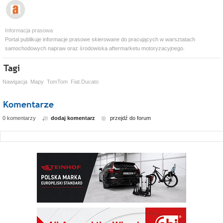
Informacja prasowa
Portal publikuje informacje prasowe skierowane do pracujących w warsztatach
samochodowych napraw oraz środowiska aftermarketu motoryzacyjnego.
Nawigacja
Mapy
TomTom
Fiat Ducato
0 komentarzy
dodaj komentarz
przejdź do forum