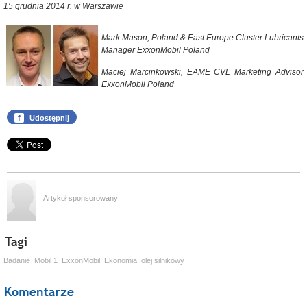
15 grudnia 2014 r. w Warszawie
Mark Mason, Poland & East Europe Cluster Lubricants
Manager ExxonMobil Poland
Maciej Marcinkowski, EAME CVL Marketing Advisor
ExxonMobil Poland
f
Udostępnij
Artykuł sponsorowany
Badanie
Mobil 1
ExxonMobil
Ekonomia
olej silnikowy