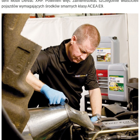
serii Mobil Delvac XHP. Powinien więc zainteresować szczególnie właścicieli
pojazdów wymagających środków smarnych klasy ACEA E9.