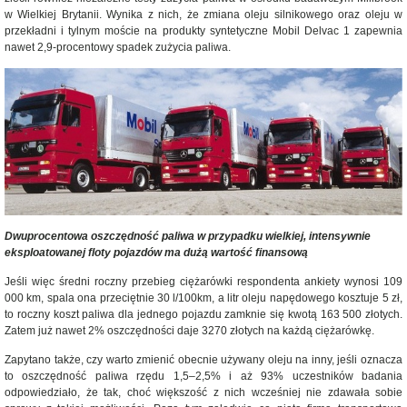
w Wielkiej Brytanii. Wynika z nich, że zmiana oleju silnikowego oraz oleju w
przekładni i tylnym moście na produkty syntetyczne Mobil Delvac 1 zapewnia
nawet 2,9-procentowy spadek zużycia paliwa.
Dwuprocentowa oszczędność paliwa w przypadku wielkiej, intensywnie
eksploatowanej floty pojazdów ma dużą wartość finansową
Jeśli więc średni roczny przebieg ciężarówki respondenta ankiety wynosi 109
000 km, spala ona przeciętnie 30 l/100km, a litr oleju napędowego kosztuje 5 zł,
to roczny koszt paliwa dla jednego pojazdu zamknie się kwotą 163 500 złotych.
Zatem już nawet 2% oszczędności daje 3270 złotych na każdą ciężarówkę.
Zapytano także, czy warto zmienić obecnie używany oleju na inny, jeśli oznacza
to oszczędność paliwa rzędu 1,5–2,5% i aż 93% uczestników badania
odpowiedziało, że tak, choć większość z nich wcześniej nie zdawała sobie