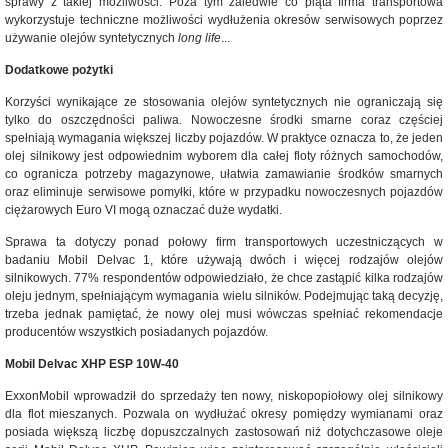
sprawy z takiej możliwości. Poza tym zaledwie co piąta firma transportowa
wykorzystuje techniczne możliwości wydłużenia okresów serwisowych poprzez
używanie olejów syntetycznych
long life
...
Dodatkowe pożytki
Korzyści wynikające ze stosowania olejów syntetycznych nie ograniczają się
tylko do oszczędności paliwa. Nowoczesne środki smarne coraz częściej
spełniają wymagania większej liczby pojazdów. W praktyce oznacza to, że jeden
olej silnikowy jest odpowiednim wyborem dla całej floty różnych samochodów,
co ogranicza potrzeby magazynowe, ułatwia zamawianie środków smarnych
oraz eliminuje serwisowe pomyłki, które w przypadku nowoczesnych pojazdów
ciężarowych Euro VI mogą oznaczać duże wydatki.
Sprawa ta dotyczy ponad połowy firm transportowych uczestniczących w
badaniu Mobil Delvac 1, które używają dwóch i więcej rodzajów olejów
silnikowych. 77% respondentów odpowiedziało, że chce zastąpić kilka rodzajów
oleju jednym, spełniającym wymagania wielu silników. Podejmując taką decyzję,
trzeba jednak pamiętać, że nowy olej musi wówczas spełniać rekomendacje
producentów wszystkich posiadanych pojazdów.
Mobil Delvac XHP ESP 10W-40
ExxonMobil wprowadził do sprzedaży ten nowy, niskopopiołowy olej silnikowy
dla flot mieszanych. Pozwala on wydłużać okresy pomiędzy wymianami oraz
posiada większą liczbę dopuszczalnych zastosowań niż dotychczasowe oleje