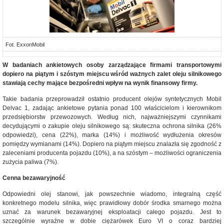
Fot. ExxonMobil
W badaniach ankietowych osoby zarządzające firmami transportowymi
dopiero na piątym i szóstym miejscu wśród ważnych zalet oleju silnikowego
stawiają cechy mające bezpośredni wpływ na wynik finansowy firmy.
Takie badania przeprowadził ostatnio producent olejów syntetycznych Mobil
Delvac 1, zadając ankietowe pytania ponad 100 właścicielom i kierownikom
przedsiębiorstw przewozowych. Według nich, najważniejszymi czynnikami
decydującymi o zakupie oleju silnikowego są: skuteczna ochrona silnika (26%
odpowiedzi), cena (22%), marka (14%) i możliwość wydłużenia okresów
pomiędzy wymianami (14%). Dopiero na piątym miejscu znalazła się zgodność z
zaleceniami producenta pojazdu (10%), a na szóstym – możliwości ograniczenia
zużycia paliwa (7%).
Cenna bezawaryjność
Odpowiedni olej stanowi, jak powszechnie wiadomo, integralną część
konkretnego modelu silnika, więc prawidłowy dobór środka smarnego można
uznać za warunek bezawaryjnej eksploatacji całego pojazdu. Jest to
szczególnie wyraźne w dobie ciężarówek Euro VI o coraz bardziej