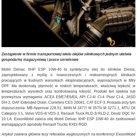
Zastąpienie w firmie transportowej wielu olejów silnikowych jednym ułatwia
gospodarkę magazynową i prace serwisowe
Mobil Delvac XHP ESP 10W-40 to syntetyczny olej do silników Diesla,
zaprojektowany z myślą o nowoczesnych i niskoemisyjnych silnikach
pracujących w trudnych warunkach eksploatacyjnych, wyposażonych w filtry
DPF. Ma doskonałą płynność w niskich temperaturach, właściwą lepkość w
temperaturach wysokich oraz kontrolowaną lotność. Produkt ten spełnia lub
przewyższa wymagania: ACEA E9/E7/E6/E4, API CJ-4/ CI-4 Plus/ CI-4, JASO
DH-2, DAF Extended Drain, Cummins CES 20081, CAT ECF-3. Posiada przy tym
dopuszczenia: MB-Approval 228.51, MAN M 3477/ M 3575/ M 3271-1, MTU Oil
Category 3.1, Volvo VDS-4/ VDS-3, Renault Truck RLD-3/ RLD-2, Deutz DQC IV-
10 LA. ExxonMobil zaleca olej Mobil Delvac XHP ESP 10W-40 do zastosowań
wymagających aprobaty Renault Trucks RXD/ RGD.
Artykuł zawiera główne tezy referatów wygłoszonych na konferencji ExxonMobil