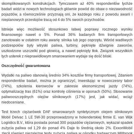
skomplikowanych konstrukcjach. Tymczasem aż 40% respondentów tychże
badań widzi w nowych technologiach głównie powód do obaw o niezawodność
pojazdów, a równocześnie przyznają oni, że każdego roku z powodu awarii i
nieplanowych przestojów tracą od 4 do 5% swoich przychodów.
Istnieje więc możliwość stosunkowo łatwej poprawy rocznego wyniku
finansowego nawet o 5%. Ponad 36% badanych firm transportowych
zanotowało w ostatnim roku awarię silnika lub jego osprzętu. Wśród wadliwych
podzespołów były wtryski paliwa, turbiny, pęknięte dźwignie zaworów,
uszkodzone uszczelki pod głowicą, a nawet pęknięty tłok. Związek wszystkich
tych usterek z nieprawidłowym smarowaniem wydaje się dość bliski.
Oszczędność gwarantowana
Wydatki na paliwo stanowią średnio 34% kosztów firmy transportowej. Zdaniem
respondentów badań, można je ograniczyć, inwestując w nowoczesny tabor
(74%), szkolenia kierowców w zakresie ekonomicznej jazdy (74%),
optymalizację tras (61%) oraz kontrolę ciśnienia w oponach (50%). Stosowanie
paliwooszczędnych olejów silnikowych (17%) jest, jak widać, wciąż
niedoceniane.
Test trzech ciężarówek DAF smarowanych syntetycznym olejem silnikowym
Mobil Delvac 1 LE 5W-30 przeprowadzony w holenderskiej firmie E. van Wijk
Logistics B.V., która posiada ponad 300 pojazdów ciężarowych, wykazał spadek
zużycia paliwa od 1,29 do ponad 4% Daje to średnią około 2%. ExxonMobil
zlecił również niezależne testy zużycia paliwa w ośrodku badawczym Millbrook