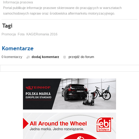
Informacja prasowa
Portal publikuje informacje prasowe skierowane do pracujących w warsztatach
samochodowych napraw oraz środowiska aftermarketu motoryzacyjnego.
Promocja
Fota
KAGERomania 2016
0 komentarzy
dodaj komentarz
przejdź do forum