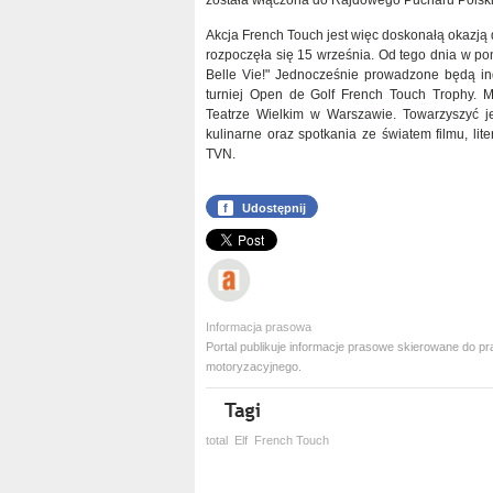
została włączona do Rajdowego Pucharu Pols
Akcja French Touch jest więc doskonałą okazją
rozpoczęła się 15 września. Od tego dnia w p
Belle Vie!" Jednocześnie prowadzone będą in
turniej Open de Golf French Touch Trophy. Mi
Teatrze Wielkim w Warszawie. Towarzyszyć je
kulinarne oraz spotkania ze światem filmu, lite
TVN.
f
Udostępnij
Informacja prasowa
Portal publikuje informacje prasowe skierowane do
motoryzacyjnego.
total
Elf
French Touch