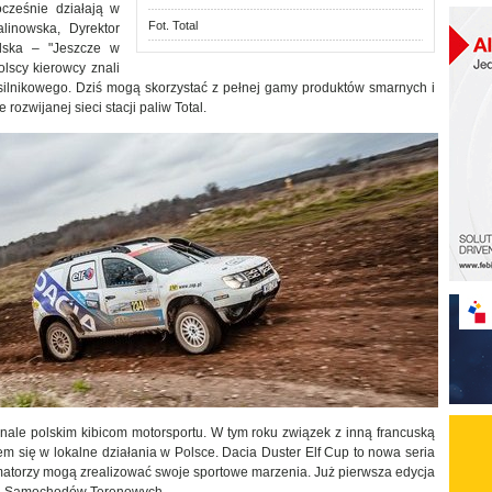
ocześnie działają w
Fot. Total
linowska, Dyrektor
lska – "Jeszcze w
lscy kierowcy znali
 silnikowego. Dziś mogą skorzystać z pełnej gamy produktów smarnych i
rozwijanej sieci stacji paliw Total.
onale polskim kibicom motorsportu. W tym roku związek z inną francuską
się w lokalne działania w Polsce. Dacia Duster Elf Cup to nowa seria
 amatorzy mogą zrealizować swoje sportowe marzenia. Już pierwsza edycja