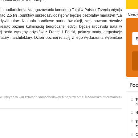
ki Samochodów Terenowych.
 do podkreślenia zaangażowania koncernu Total w Polsce. Trzecia edycja
News
onad 2,5 tys. punktów sprzedaży dostępny będzie bezpłatny magazyn "La
dywidualne działania handlowe partnerów akcji, zaplanowano również
esiąc później kulminacją tegorocznej edycji będzie uroczysta gala w
j będą występy artystów z Francji i Polski, pokazy mody, degustacje
ratury i architektury. Dzień później relację z tego wydarzenia wyemituje
 pracujących w warsztatach samochodowych napraw oraz środowiska aftermarketu
T
s
H
T
ż
C