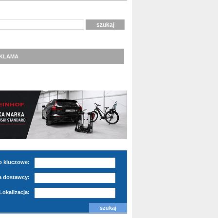
KLAMA
o kluczowe:
 dostawcy:
Lokalizacja: