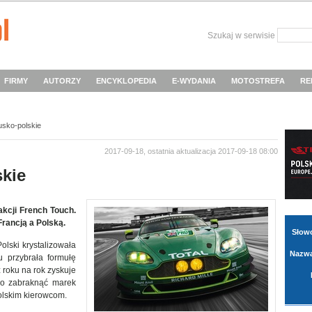
Szukaj w serwisie
FIRMY
AUTORZY
ENCYKLOPEDIA
E-WYDANIA
MOTOSTREFA
RE
usko-polskie
2017-09-18, ostatnia aktualizacja 2017-09-18 08:00
skie
akcji French Touch.
rancją a Polską.
Słow
lski krystalizowała
Nazwa
mu przybrała formułę
 roku na rok zyskuje
ło zabraknąć marek
polskim kierowcom.