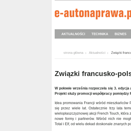
AKTUALNOŚCI
TECHNIKA
BIZNES
strona główna
Aktualności
Związki franc
Związki francusko-pol
W połowie września rozpoczeła się 3. edycja 
Projekt służy promocji współpracy pomiędzy F
Idea promowania Francji wśród mieszkańców Po
się przez wiele lat. Ostatecznie trzy lata te
wielopłaszczyznowej akcji French Touch, która z
nowe formy i partnerów. Wśród nich nie mog
Total i Elf, od wielu dekad doskonale znanych 