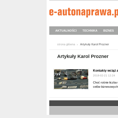
AKTUALNOŚCI
TECHNIKA
BIZNES
strona główna
Artykuły Karol Prozner
Artykuły Karol Prozner
Kontakty wciąż 
2018-02-21 12:24
Choć rośnie liczba
celów biznesowych j