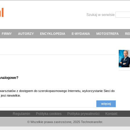
Szukaj w serwisie
FIRMY
AUTORZY
ENCYKLOPEDIA
E-WYDANIA
MOTOSTREFA
RE
analogowe?
 warsztatów z dostępem do szerokopasmowego Internetu, wykorzystanie Sieci do
est niewielkie.
więcej
Regulamin
Polityka cookies
Polityka prywatności
Kontakt
© Wszelkie prawa zastrzeżone, 2025 Technotransfer.