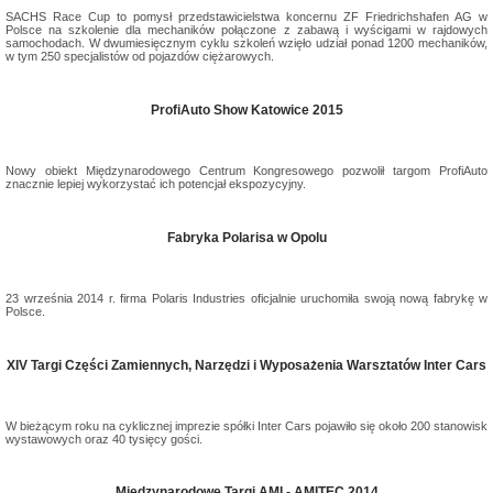
SACHS Race Cup to pomysł przedstawicielstwa koncernu ZF Friedrichshafen AG w
Polsce na szkolenie dla mechaników połączone z zabawą i wyścigami w rajdowych
samochodach. W dwumiesięcznym cyklu szkoleń wzięło udział ponad 1200 mechaników,
w tym 250 specjalistów od pojazdów ciężarowych.
ProfiAuto Show Katowice 2015
Nowy obiekt Międzynarodowego Centrum Kongresowego pozwolił targom ProfiAuto
znacznie lepiej wykorzystać ich potencjał ekspozycyjny.
Fabryka Polarisa w Opolu
23 września 2014 r. firma Polaris Industries oficjalnie uruchomiła swoją nową fabrykę w
Polsce.
XIV Targi Części Zamiennych, Narzędzi i Wyposażenia Warsztatów Inter Cars
W bieżącym roku na cyklicznej imprezie spółki Inter Cars pojawiło się około 200 stanowisk
wystawowych oraz 40 tysięcy gości.
Międzynarodowe Targi AMI - AMITEC 2014