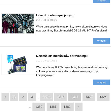
więcej
Udar do zadań specjalnych
2010-08-02 01:36
W sierpniu pojawił się na rynku, nowy akumulatorowy klucz
udarowy firmy Bosch (model GDS 18 V-LI HT Professional).
więcej
Nowość dla miłośników caravaningu
2010-08-01 14:51
W ofercie firmy BLOW pojawiły się bezprzewodowe kamery
cofania, przeznaczone dla użytkowników przyczep
kempingowych.
więcej
«
1
2
3
1321
1322
1323
1324
1325
...
1380
1381
1382
»
...