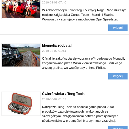
2010-08-03 07:46
W zakończonej w Kołobrzegu IV edycji Rage-Race dziesiąte
miejsce zajęła ekipa Certus Team - Marcin i Ewelina
Wojnowscy - startujący samochodem Opel Speedster.
więcej
Mongolia zdobyta!
2010-08-02 01:44
Oficjalnie zakończyła się wyprawa off-roadowa do Mongolii,
zorganizowana przez Witka Ziemiszewskiego - łódzkiego
artystę grafika, we współpracy z firmą Philips.
więcej
Ćwierć wieku z Teng Tools
2010-08-02 01:42
Narzędzia Teng Tools to obecnie gama ponad 2200
produktów, zaprojektowanych i wykonanych ze
szczególnym uwzględnieniem potrzeb profesjonalnych
użytkowników w przemyśle i branży motoryzacyjnej.