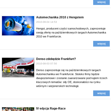
więcej
Automechanika 2010 z Hengstem
2010-08-04 14:53
Hengst, producent części samochodowych, zaprezentuje
swoją ofertę na październikowych targach Automechanika
2010 we Frankfurcie.
więcej
Denso zdobędzie Frankfurt?
2010-08-03 07:50
Denso zaprezentuje się na październikowych targach
Automechanika we Frankfurcie. Stoisko firmy będzie
dwupoziomowe i zostanie zaaranżowane pod kątem trzech
kluczowych tematów: siły OE, doskonałości na rynku
wtórnym i wizjonerskich technologii.
więcej
IV edycja Rage-Race