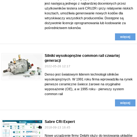
jest następcą jednego z najbardziej docenionych przez
użytkowników testera serii CRU2R i przy relatywnie niskich
kosztach, umożliwia generowanie nowych kodów dla
wtryskiwaczy wszystkich producentów. Dostępne są
dożywotnie licencje oprogramowania lub kodowanie za
pośrednictwem tokenów.
więcej
Silniki wysokoprężne common rail czwartej
generacji
2022-05-26 12:17
Denso jest światowym liderem technologii silników
wysokoprężnych. W 1991 roku firma wprowadziła na rynek
pierwsze ceramiczne świece żarowe na oryginalne
wyposażenie (OE), a w 1995 roku - pierwszy system
common rail
więcej
Sabre CRi Expert
2018-09-13 16:45
Nowe urządzenie firmy Delphi służy do testowania układów