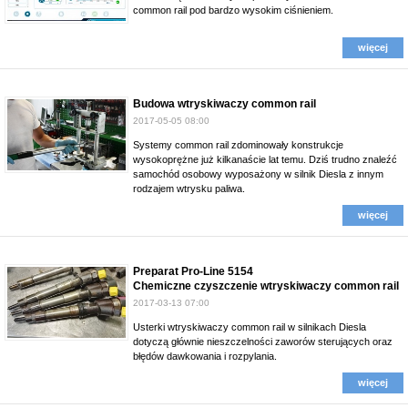
common rail pod bardzo wysokim ciśnieniem.
więcej
Budowa wtryskiwaczy common rail
2017-05-05 08:00
Systemy common rail zdominowały konstrukcje
wysokoprężne już kilkanaście lat temu. Dziś trudno znaleźć
samochód osobowy wyposażony w silnik Diesla z innym
rodzajem wtrysku paliwa.
więcej
Preparat Pro-Line 5154
Chemiczne czyszczenie wtryskiwaczy common rail
2017-03-13 07:00
Usterki wtryskiwaczy common rail w silnikach Diesla
dotyczą głównie nieszczelności zaworów sterujących oraz
błędów dawkowania i rozpylania.
więcej