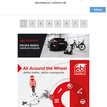
wtryskiwaczy common rail.
więcej
1
2
3
4
5
6
7
»