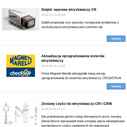
Delphi: naprawa wtryskiwaczy CR
2016-10-13 08:00
Delphi proponuje trzy sposoby rozwiązania problemów z
uszkodzonymi wtryskiwaczami common rail.
więcej
Aktualizacja oprogramowania testerów
wtryskiwaczy
2016-08-26 13:28
Firma Magneti Marelli udostępniła nową wersję
oprogramowania do testerów wtryskiwaczy CRU2i/CRU4i.
więcej
Zestawy części do wtryskiwaczy CRI i CRIN
2016-02-11 07:27
Dla podniesienia jakości usług oferowanych przez serwisy
Diesla Bosch wprowadził nowe zestawy pięciu obowiązkowo
wymienianych części zamiennych do regeneracji