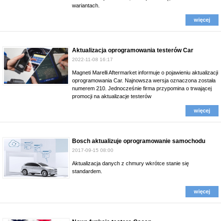
wariantach.
więcej
Aktualizacja oprogramowania testerów Car
2022-11-08 16:17
Magneti Marelli Aftermarket informuje o pojawieniu aktualizacji
oprogramowania Car. Najnowsza wersja oznaczona została
numerem 210. Jednocześnie firma przypomina o trwającej
promocji na aktualizacje testerów
więcej
Bosch aktualizuje oprogramowanie samochodu
2017-09-15 08:00
Aktualizacja danych z chmury wkrótce stanie się
standardem.
więcej