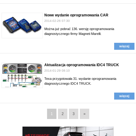
Nowe wydanie oprogramowania CAR
2014-02-26 07:30
Można już pobrać 136. wersję oprogramowania
diagnostycznego firmy Magneti Marelli.
więcej
Aktualizacja oprogramowania IDC4 TRUCK
2014-01-29 08:10
Texa przygotowała 31. wydanie oprogramowania
diagnostycznego IDC4 TRUCK.
więcej
1
2
3
»