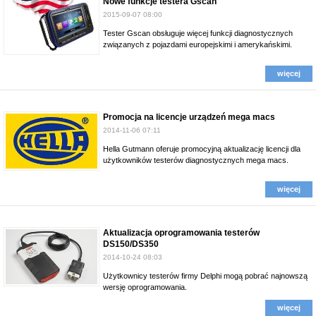
Nowe funkcje testera Gscan
2015-09-07 08:00
Tester Gscan obsługuje więcej funkcji diagnostycznych
związanych z pojazdami europejskimi i amerykańskimi.
więcej
Promocja na licencje urządzeń mega macs
2014-11-06 07:11
Hella Gutmann oferuje promocyjną aktualizację licencji dla
użytkowników testerów diagnostycznych mega macs.
więcej
Aktualizacja oprogramowania testerów
DS150/DS350
2014-10-24 08:03
Użytkownicy testerów firmy Delphi mogą pobrać najnowszą
wersję oprogramowania.
więcej