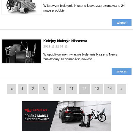
W lutowym biuletynie Nissens News zaprezentowano 24
nowe produkty.
więcej
Kolejny biuletyn Nissensa
2013-11-22 08:11
W opublikowanym właśnie biuletynie Nissens News
znajdziemy siedemnaście nowości.
więcej
«
1
2
3
10
11
12
13
14
»
...