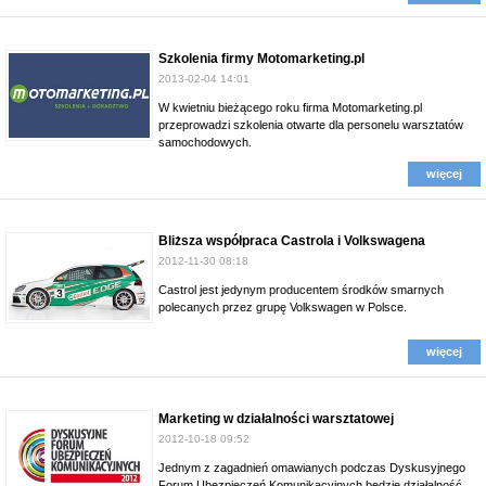
Szkolenia firmy Motomarketing.pl
2013-02-04 14:01
W kwietniu bieżącego roku firma Motomarketing.pl
przeprowadzi szkolenia otwarte dla personelu warsztatów
samochodowych.
więcej
Bliższa współpraca Castrola i Volkswagena
2012-11-30 08:18
Castrol jest jedynym producentem środków smarnych
polecanych przez grupę Volkswagen w Polsce.
więcej
Marketing w działalności warsztatowej
2012-10-18 09:52
Jednym z zagadnień omawianych podczas Dyskusyjnego
Forum Ubezpieczeń Komunikacyjnych będzie działalność