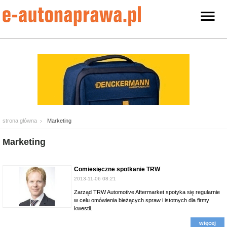
strona główna
Marketing
Marketing
Comiesięczne spotkanie TRW
2013-11-06 08:21
Zarząd TRW Automotive Aftermarket spotyka się regularnie
w celu omówienia bieżących spraw i istotnych dla firmy
kwestii.
więcej