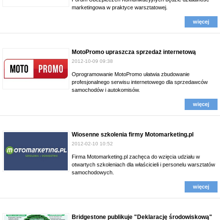
marketingowa w praktyce warsztatowej.
więcej
MotoPromo upraszcza sprzedaż internetową
2012-10-09 09:38
Oprogramowanie MotoPromo ułatwia zbudowanie
profesjonalnego serwisu internetowego dla sprzedawców
samochodów i autokomisów.
więcej
Wiosenne szkolenia firmy Motomarketing.pl
2012-02-10 10:52
Firma Motomarketing.pl zachęca do wzięcia udziału w
otwartych szkoleniach dla właścicieli i personelu warsztatów
samochodowych.
więcej
Bridgestone publikuje "Deklarację środowiskową"