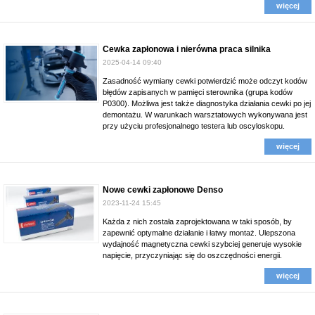
więcej
Cewka zapłonowa i nierówna praca silnika
2025-04-14 09:40
Zasadność wymiany cewki potwierdzić może odczyt kodów
błędów zapisanych w pamięci sterownika (grupa kodów
P0300). Możliwa jest także diagnostyka działania cewki po jej
demontażu. W warunkach warsztatowych wykonywana jest
przy użyciu profesjonalnego testera lub oscyloskopu.
więcej
Nowe cewki zapłonowe Denso
2023-11-24 15:45
Każda z nich została zaprojektowana w taki sposób, by
zapewnić optymalne działanie i łatwy montaż. Ulepszona
wydajność magnetyczna cewki szybciej generuje wysokie
napięcie, przyczyniając się do oszczędności energii.
więcej