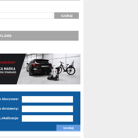
KLAMA
o kluczowe:
 dostawcy:
Lokalizacja: