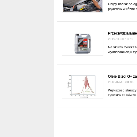
Unijny nacisk na o
pojazdów w różne d
Przeciwdziałanie
2019-11-20 13:52
Na skutek zwiększa
wymianami oleju zja
Oleje Bizol G+ z
2018-04-16 08:00
Większość starszyc
zjawisko stuków w s