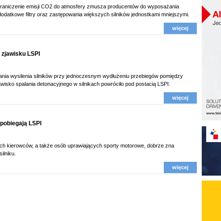
graniczenie emisji CO2 do atmosfery zmusza producentów do wyposażania
odatkowe filtry oraz zastępowania większych silników jednostkami mniejszymi.
więcej
 zjawisku LSPI
nia wysilenia silników przy jednoczesnym wydłużeniu przebiegów pomiędzy
wisko spalania detonacyjnego w silnikach powróciło pod postacią LSPI.
więcej
apobiegają LSPI
h kierowców, a także osób uprawiających sporty motorowe, dobrze zna
ilniku.
więcej