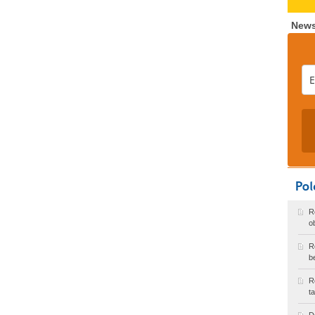
News
R
o
R
b
R
t