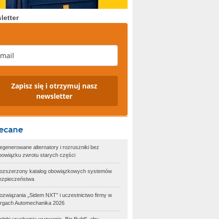
letter
Zapisz się i otrzymuj nasz
newsletter
egenerowane alternatory i rozruszniki bez
bowiązku zwrotu starych części
ozszerzony katalog obowiązkowych systemów
ezpieczeństwa
ozwiązania „Sidem NXT” i uczestnictwo firmy w
argach Automechanika 2026