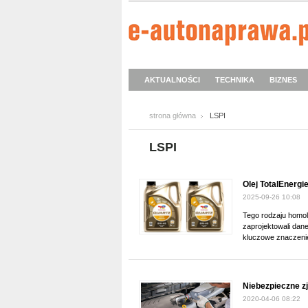
AKTUALNOŚCI
TECHNIKA
BIZNES
strona główna
LSPI
LSPI
Olej TotalEnergi
2025-09-26 10:08
Tego rodzaju homol
zaprojektowali dan
kluczowe znaczenie 
Niebezpieczne z
2020-04-06 08:22