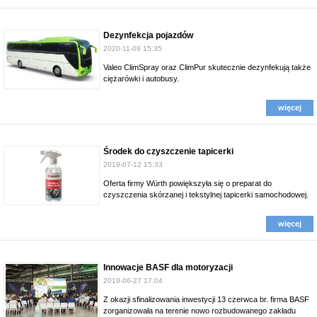
Dezynfekcja pojazdów
2020-11-09 15:35
Valeo ClimSpray oraz ClimPur skutecznie dezynfekują także
ciężarówki i autobusy.
więcej
Środek do czyszczenie tapicerki
2019-07-12 15:33
Oferta firmy Würth powiększyła się o preparat do
czyszczenia skórzanej i tekstylnej tapicerki samochodowej.
więcej
Innowacje BASF dla motoryzacji
2019-06-27 17:04
Z okazji sfinalizowania inwestycji 13 czerwca br. firma BASF
zorganizowała na terenie nowo rozbudowanego zakładu