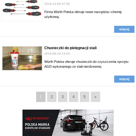
2016-12-09 07:00
Firma Würth Polska oferuje nowe narzędzia i chemię
użytkową.
więcej
Chusteczki do pielęgnacji stali
2016-08-19 13:03
Würth Polska oferuje chusteczki do czyszczenia sprzętu
AGD wykonanego ze stali nierdzewnej.
więcej
1
2
3
4
5
»