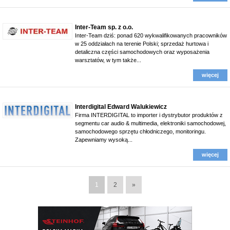
Inter-Team sp. z o.o.
Inter-Team dziś: ponad 620 wykwalifikowanych pracowników
w 25 oddziałach na terenie Polski; sprzedaż hurtowa i
detaliczna części samochodowych oraz wyposażenia
warsztatów, w tym także...
więcej
Interdigital Edward Walukiewicz
Firma INTERDIGITAL to importer i dystrybutor produktów z
segmentu car audio & multimedia, elektroniki samochodowej,
samochodowego sprzętu chłodniczego, monitoringu.
Zapewniamy wysoką...
więcej
1
2
»