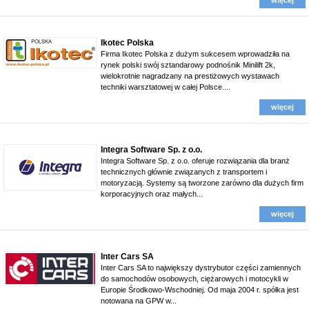
więcej
Ikotec Polska
Firma Ikotec Polska z dużym sukcesem wprowadziła na
rynek polski swój sztandarowy podnośnik Minilift 2k,
wielokrotnie nagradzany na prestiżowych wystawach
techniki warsztatowej w całej Polsce....
więcej
Integra Software Sp. z o.o.
Integra Software Sp. z o.o. oferuje rozwiązania dla branż
technicznych głównie związanych z transportem i
motoryzacją. Systemy są tworzone zarówno dla dużych firm
korporacyjnych oraz małych...
więcej
Inter Cars SA
Inter Cars SA to największy dystrybutor części zamiennych
do samochodów osobowych, ciężarowych i motocykli w
Europie Środkowo-Wschodniej. Od maja 2004 r. spółka jest
notowana na GPW w...