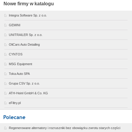
Nowe firmy w katalogu
Integra Software Sp. z o.o.
GEMINI
UNITRAILER Sp. z o.o.
OliCars Auto Detailing
CYNTOS
MSG Equipment
Toka Auto SPA
Grupa CSV Sp. z o.o.
ATH-Heinl GmbH & Co. KG
eFiltry.pl
Regenerowane alternatory i rozruszniki bez obowiązku zwrotu starych części