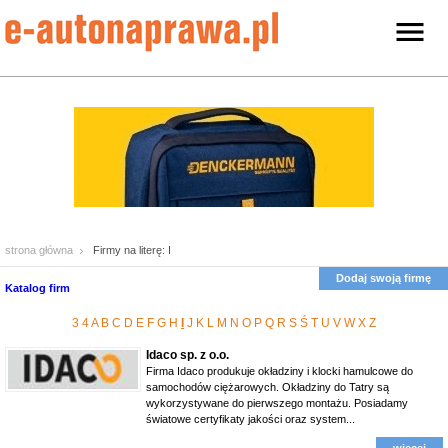
strona główna
Firmy na literę: I
Dodaj swoją firmę
Katalog firm
3
4
A
B
C
D
E
F
G
H
I
J
K
L
M
N
O
P
Q
R
S
Ś
T
U
V
W
X
Z
Idaco sp. z o.o.
Firma Idaco produkuje okładziny i klocki hamulcowe do
samochodów ciężarowych. Okładziny do Tatry są
wykorzystywane do pierwszego montażu. Posiadamy
światowe certyfikaty jakości oraz system...