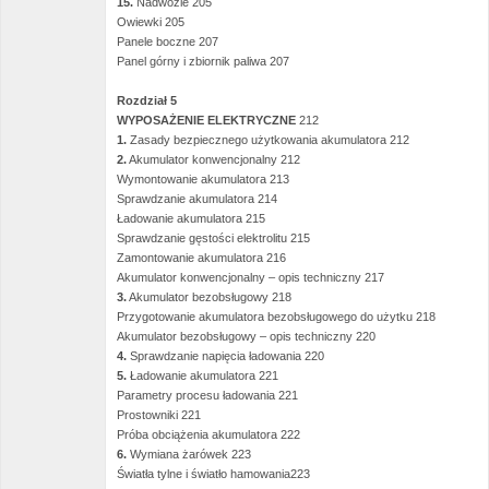
15.
Nadwozie 205
Owiewki 205
Panele boczne 207
Panel górny i zbiornik paliwa 207
Rozdział 5
WYPOSAŻENIE ELEKTRYCZNE
212
1.
Zasady bezpiecznego użytkowania akumulatora 212
2.
Akumulator konwencjonalny 212
Wymontowanie akumulatora 213
Sprawdzanie akumulatora 214
Ładowanie akumulatora 215
Sprawdzanie gęstości elektrolitu 215
Zamontowanie akumulatora 216
Akumulator konwencjonalny – opis techniczny 217
3.
Akumulator bezobsługowy 218
Przygotowanie akumulatora bezobsługowego do użytku 218
Akumulator bezobsługowy – opis techniczny 220
4.
Sprawdzanie napięcia ładowania 220
5.
Ładowanie akumulatora 221
Parametry procesu ładowania 221
Prostowniki 221
Próba obciążenia akumulatora 222
6.
Wymiana żarówek 223
Światła tylne i światło hamowania223