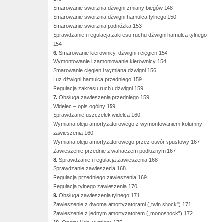
Smarowanie sworznia dźwigni zmiany biegów 148
Smarowanie sworznia dźwigni hamulca tylnego 150
Smarowanie sworznia podnóżka 153
Sprawdzanie i regulacja zakresu ruchu dźwigni hamulca tylnego
154
6.
Smarowanie kierownicy, dźwigni i cięgien 154
Wymontowanie i zamontowanie kierownicy 154
Smarowanie cięgien i wymiana dźwigni 156
Luz dźwigni hamulca przedniego 159
Regulacja zakresu ruchu dźwigni 159
7.
Obsługa zawieszenia przedniego 159
Widelec – opis ogólny 159
Sprawdzanie uszczelek widelca 160
Wymiana oleju amortyzatorowego z wymontowaniem kolumny
zawieszenia 160
Wymiana oleju amortyzatorowego przez otwór spustowy 167
Zawieszenie przednie z wahaczem podłużnym 167
8.
Sprawdzanie i regulacja zawieszenia 168
Sprawdzanie zawieszenia 168
Regulacja przedniego zawieszenia 169
Regulacja tylnego zawieszenia 170
9.
Obsługa zawieszenia tylnego 171
Zawieszenie z dwoma amortyzatorami („twin shock") 171
Zawieszenie z jednym amortyzatorem („monoshock”) 172