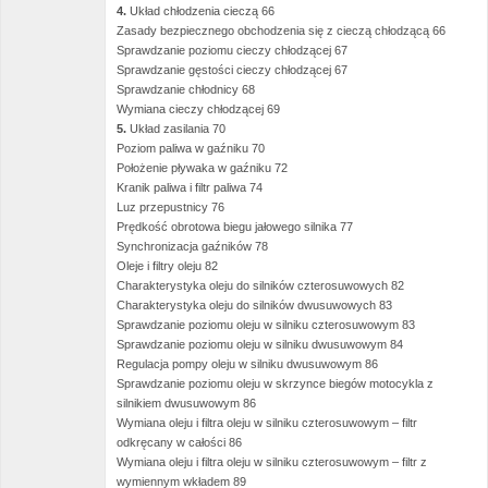
4.
Układ chłodzenia cieczą 66
Zasady bezpiecznego obchodzenia się z cieczą chłodzącą 66
Sprawdzanie poziomu cieczy chłodzącej 67
Sprawdzanie gęstości cieczy chłodzącej 67
Sprawdzanie chłodnicy 68
Wymiana cieczy chłodzącej 69
5.
Układ zasilania 70
Poziom paliwa w gaźniku 70
Położenie pływaka w gaźniku 72
Kranik paliwa i filtr paliwa 74
Luz przepustnicy 76
Prędkość obrotowa biegu jałowego silnika 77
Synchronizacja gaźników 78
Oleje i filtry oleju 82
Charakterystyka oleju do silników czterosuwowych 82
Charakterystyka oleju do silników dwusuwowych 83
Sprawdzanie poziomu oleju w silniku czterosuwowym 83
Sprawdzanie poziomu oleju w silniku dwusuwowym 84
Regulacja pompy oleju w silniku dwusuwowym 86
Sprawdzanie poziomu oleju w skrzynce biegów motocykla z
silnikiem dwusuwowym 86
Wymiana oleju i filtra oleju w silniku czterosuwowym – filtr
odkręcany w całości 86
Wymiana oleju i filtra oleju w silniku czterosuwowym – filtr z
wymiennym wkładem 89