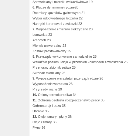
Sprawdziany i mierniki wskazówkowe 19
6.
Klucze dynamometryczne20
Rozmiary łączników gwintowych 21
Wybór odpowiedniego łącznika 22
Nakrętki koronowe i zawleczki 22
7.
Wyposażenie i mierniki elektryczne 23
Lutownica 23
Areometr 23
Miernik uniwersalny 23
Zestaw prostownikowy 25
8.
Przyrządy wykonywane samodzielnie 25
Wskaźnik poziomu oleju w przednich kolumnach zawieszenia 25
Przenośny zbiornik paliwa 25
Skrobak miedziany 26
9.
Wyposażenie warsztatu i przyrządy różne 26
Wyposażenie warsztatu 26
Przyrządy różne 29
10.
Osłony termokurczliwe 34
11.
Ochrona osobista i bezpieczeństwo pracy 35
Ochrona rąk i oczu 35
Ubranie 35
12.
Oleje, smary i płyny 36
Oleje i smary 36
Płyny 36