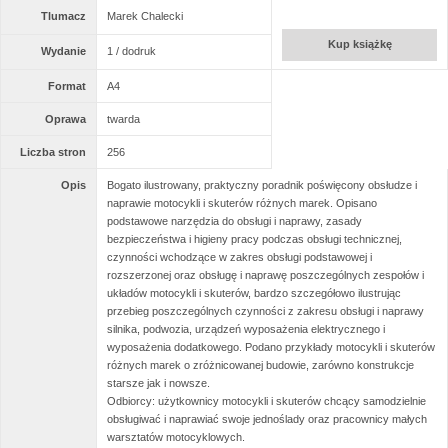
Tlumacz
Marek Chalecki
Kup książkę
Wydanie
1 / dodruk
Format
A4
Oprawa
twarda
Liczba stron
256
Opis
Bogato ilustrowany, praktyczny poradnik poświęcony obsłudze i
naprawie motocykli i skuterów różnych marek. Opisano
podstawowe narzędzia do obsługi i naprawy, zasady
bezpieczeństwa i higieny pracy podczas obsługi technicznej,
czynności wchodzące w zakres obsługi podstawowej i
rozszerzonej oraz obsługę i naprawę poszczególnych zespołów i
układów motocykli i skuterów, bardzo szczegółowo ilustrując
przebieg poszczególnych czynności z zakresu obsługi i naprawy
silnika, podwozia, urządzeń wyposażenia elektrycznego i
wyposażenia dodatkowego. Podano przykłady motocykli i skuterów
różnych marek o zróżnicowanej budowie, zarówno konstrukcje
starsze jak i nowsze.
Odbiorcy: użytkownicy motocykli i skuterów chcący samodzielnie
obsługiwać i naprawiać swoje jednoślady oraz pracownicy małych
warsztatów motocyklowych.