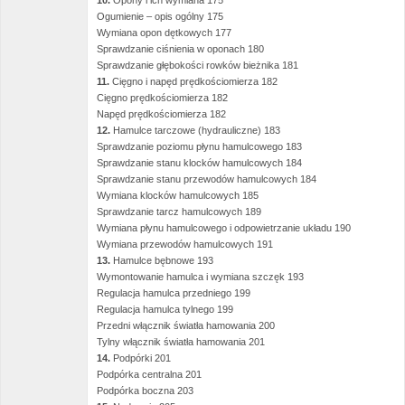
10.
Opony i ich wymiana 175
Ogumienie – opis ogólny 175
Wymiana opon dętkowych 177
Sprawdzanie ciśnienia w oponach 180
Sprawdzanie głębokości rowków bieżnika 181
11.
Cięgno i napęd prędkościomierza 182
Cięgno prędkościomierza 182
Napęd prędkościomierza 182
12.
Hamulce tarczowe (hydrauliczne) 183
Sprawdzanie poziomu płynu hamulcowego 183
Sprawdzanie stanu klocków hamulcowych 184
Sprawdzanie stanu przewodów hamulcowych 184
Wymiana klocków hamulcowych 185
Sprawdzanie tarcz hamulcowych 189
Wymiana płynu hamulcowego i odpowietrzanie układu 190
Wymiana przewodów hamulcowych 191
13.
Hamulce bębnowe 193
Wymontowanie hamulca i wymiana szczęk 193
Regulacja hamulca przedniego 199
Regulacja hamulca tylnego 199
Przedni włącznik światła hamowania 200
Tylny włącznik światła hamowania 201
14.
Podpórki 201
Podpórka centralna 201
Podpórka boczna 203