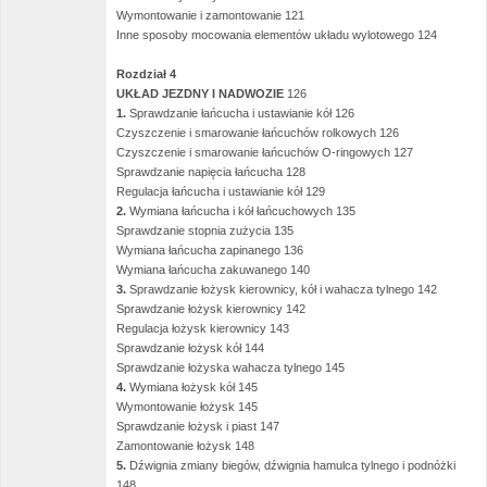
Wymontowanie i zamontowanie 121
Inne sposoby mocowania elementów układu wylotowego 124
Rozdział 4
UKŁAD JEZDNY I NADWOZIE
126
1.
Sprawdzanie łańcucha i ustawianie kół 126
Czyszczenie i smarowanie łańcuchów rolkowych 126
Czyszczenie i smarowanie łańcuchów O-ringowych 127
Sprawdzanie napięcia łańcucha 128
Regulacja łańcucha i ustawianie kół 129
2.
Wymiana łańcucha i kół łańcuchowych 135
Sprawdzanie stopnia zużycia 135
Wymiana łańcucha zapinanego 136
Wymiana łańcucha zakuwanego 140
3.
Sprawdzanie łożysk kierownicy, kół i wahacza tylnego 142
Sprawdzanie łożysk kierownicy 142
Regulacja łożysk kierownicy 143
Sprawdzanie łożysk kół 144
Sprawdzanie łożyska wahacza tylnego 145
4.
Wymiana łożysk kół 145
Wymontowanie łożysk 145
Sprawdzanie łożysk i piast 147
Zamontowanie łożysk 148
5.
Dźwignia zmiany biegów, dźwignia hamulca tylnego i podnóżki
148