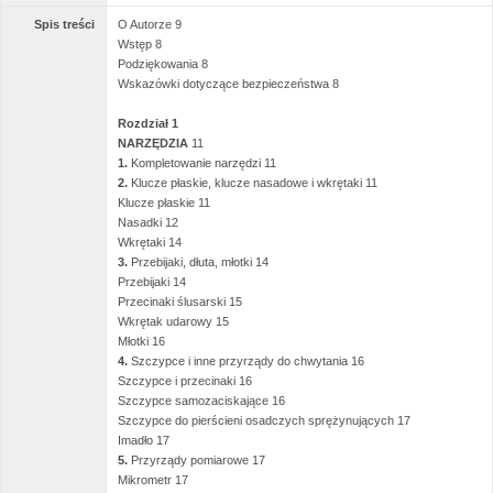
Spis treści
O Autorze 9
Wstęp 8
Podziękowania 8
Wskazówki dotyczące bezpieczeństwa 8
Rozdział 1
NARZĘDZIA
11
1.
Kompletowanie narzędzi 11
2.
Klucze płaskie, klucze nasadowe i wkrętaki 11
Klucze płaskie 11
Nasadki 12
Wkrętaki 14
3.
Przebijaki, dłuta, młotki 14
Przebijaki 14
Przecinaki ślusarski 15
Wkrętak udarowy 15
Młotki 16
4.
Szczypce i inne przyrządy do chwytania 16
Szczypce i przecinaki 16
Szczypce samozaciskające 16
Szczypce do pierścieni osadczych sprężynujących 17
Imadło 17
5.
Przyrządy pomiarowe 17
Mikrometr 17