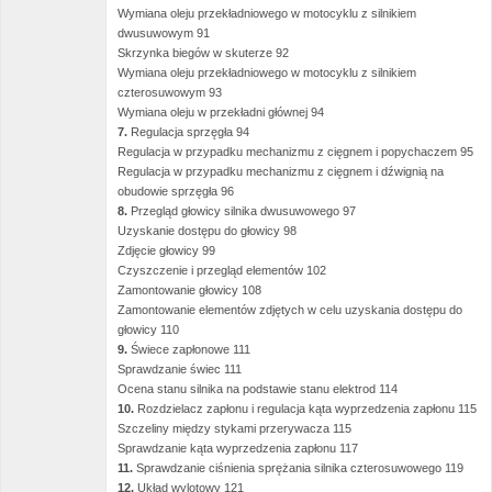
Wymiana oleju przekładniowego w motocyklu z silnikiem
dwusuwowym 91
Skrzynka biegów w skuterze 92
Wymiana oleju przekładniowego w motocyklu z silnikiem
czterosuwowym 93
Wymiana oleju w przekładni głównej 94
7.
Regulacja sprzęgła 94
Regulacja w przypadku mechanizmu z cięgnem i popychaczem 95
Regulacja w przypadku mechanizmu z cięgnem i dźwignią na
obudowie sprzęgła 96
8.
Przegląd głowicy silnika dwusuwowego 97
Uzyskanie dostępu do głowicy 98
Zdjęcie głowicy 99
Czyszczenie i przegląd elementów 102
Zamontowanie głowicy 108
Zamontowanie elementów zdjętych w celu uzyskania dostępu do
głowicy 110
9.
Świece zapłonowe 111
Sprawdzanie świec 111
Ocena stanu silnika na podstawie stanu elektrod 114
10.
Rozdzielacz zapłonu i regulacja kąta wyprzedzenia zapłonu 115
Szczeliny między stykami przerywacza 115
Sprawdzanie kąta wyprzedzenia zapłonu 117
11.
Sprawdzanie ciśnienia sprężania silnika czterosuwowego 119
12.
Układ wylotowy 121