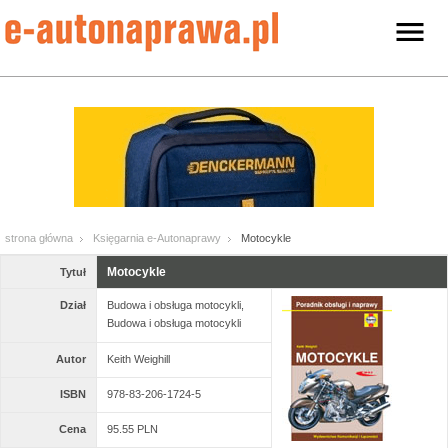
strona główna
Księgarnia e-Autonaprawy
Motocykle
Motocykle
Tytuł
Dział
Budowa i obsługa motocykli,
Budowa i obsługa motocykli
Autor
Keith Weighill
ISBN
978-83-206-1724-5
Cena
95.55 PLN