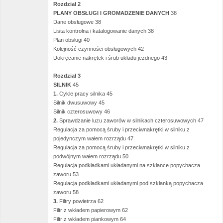
Rozdział 2
PLANY OBSŁUGI I GROMADZENIE DANYCH
38
Dane obsługowe 38
Lista kontrolna i katalogowanie danych 38
Plan obsługi 40
Kolejność czynności obsługowych 42
Dokręcanie nakrętek i śrub układu jezdnego 43
Rozdział 3
SILNIK
45
1.
Cykle pracy silnika 45
Silnik dwusuwowy 45
Silnik czterosuwowy 46
2.
Sprawdzanie luzu zaworów w silnikach czterosuwowych 47
Regulacja za pomocą śruby i przeciwnakrętki w silniku z
pojedynczym wałem rozrządu 47
Regulacja za pomocą śruby i przeciwnakrętki w silniku z
podwójnym wałem rozrządu 50
Regulacja podkładkami układanymi na szklance popychacza
zaworu 53
Regulacja podkładkami układanymi pod szklanką popychacza
zaworu 58
3.
Filtry powietrza 62
Filtr z wkładem papierowym 62
Filtr z wkładem piankowym 64