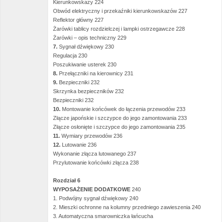
Kierunkowskazy 224
Obwód elektryczny i przekaźniki kierunkowskazów 227
Reflektor główny 227
Żarówki tablicy rozdzielczej i lampki ostrzegawcze 228
Żarówki – opis techniczny 229
7.
Sygnał dźwiękowy 230
Regulacja 230
Poszukiwanie usterek 230
8.
Przełączniki na kierownicy 231
9.
Bezpieczniki 232
Skrzynka bezpieczników 232
Bezpieczniki 232
10.
Montowanie końcówek do łączenia przewodów 233
Złącze japońskie i szczypce do jego zamontowania 233
Złącze osłonięte i szczypce do jego zamontowania 235
11.
Wymiary przewodów 236
12.
Lutowanie 236
Wykonanie złącza lutowanego 237
Przylutowanie końcówki złącza 238
Rozdział 6
WYPOSAŻENIE DODATKOWE
240
1. Podwójny sygnał dźwiękowy 240
2. Mieszki ochronne na kolumny przedniego zawieszenia 240
3. Automatyczna smarowniczka łańcucha