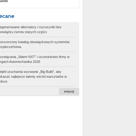
arelli
egenerowane alternatory i rozruszniki bez
bowiązku zwrotu starych części
ozszerzony katalog obowiązkowych systemów
ezpieczeństwa
ozwiązania „Sidem NXT” i uczestnictwo firmy w
argach Automechanika 2026
elphi uruchamia wyzwanie „Big Build”, aby
okazać najlepsze talenty wśród warsztatów w
olsce
więcej