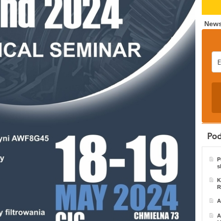
News
P
s
K
R
A
A