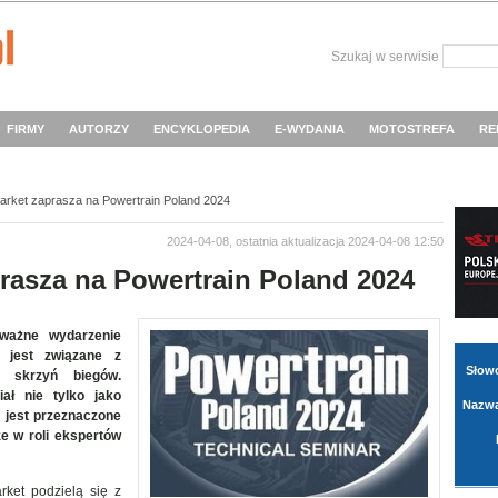
Szukaj w serwisie
FIRMY
AUTORZY
ENCYKLOPEDIA
E-WYDANIA
MOTOSTREFA
RE
rmarket zaprasza na Powertrain Poland 2024
2024-04-08, ostatnia aktualizacja 2024-04-08 12:50
prasza na Powertrain Poland 2024
 ważne wydarzenie
 jest związane z
Słow
h skrzyń biegów.
ał nie tylko jako
Nazwa
 jest przeznaczone
e w roli ekspertów
rket podzielą się z