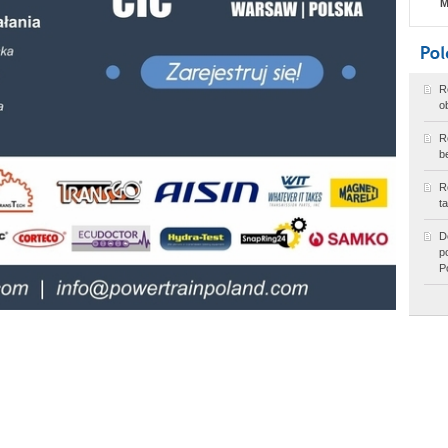
M
R
o
R
b
R
t
D
p
P