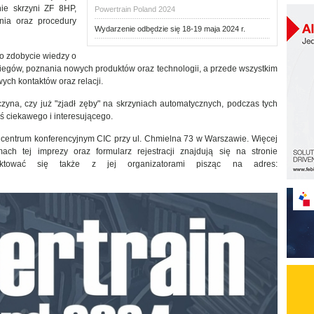
nie skrzyni ZF 8HP,
Powertrain Poland 2024
nia oraz procedury
Wydarzenie odbędzie się 18-19 maja 2024 r.
o zdobycie wiedzy o
iegów, poznania nowych produktów oraz technologii, a przede wszystkim
ych kontaktów oraz relacji.
zyna, czy już "zjadł zęby" na skrzyniach automatycznych, podczas tych
ś ciekawego i interesującego.
 centrum konferencyjnym CIC przy ul. Chmielna 73 w Warszawie. Więcej
h tej imprezy oraz formularz rejestracji znajdują się na stronie
ktować się także z jej organizatorami pisząc na adres: