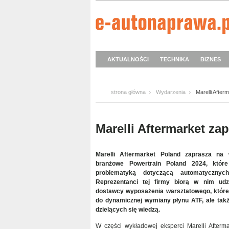
AKTUALNOŚCI
TECHNIKA
BIZNES
strona główna
Wydarzenia
Marelli Afte
Marelli Aftermarket za
Marelli Aftermarket Poland zaprasza na
branżowe Powertrain Poland 2024, które
problematyką dotyczącą automatycznyc
Reprezentanci tej firmy biorą w nim udzi
dostawcy wyposażenia warsztatowego, które
do dynamicznej wymiany płynu ATF, ale takż
dzielących się wiedzą.
W części wykładowej eksperci Marelli Afterma