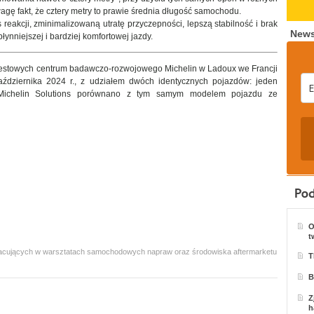
gę fakt, że cztery metry to prawie średnia długość samochodu.
eakcji, zminimalizowaną utratę przyczepności, lepszą stabilność i brak
News
łynniejszej i bardziej komfortowej jazdy.
testowych centrum badawczo-rozwojowego Michelin w Ladoux we Francji
ździernika 2024 r., z udziałem dwóch identycznych pojazdów: jeden
ichelin Solutions porównano z tym samym modelem pojazdu ze
O
t
 pracujących w warsztatach samochodowych napraw oraz środowiska aftermarketu
T
B
Z
h