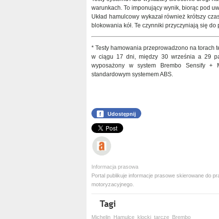
warunkach. To imponujący wynik, biorąc pod uwa
Układ hamulcowy wykazał również krótszy czas r
blokowania kół. Te czynniki przyczyniają się do p
* Testy hamowania przeprowadzono na torach 
w ciągu 17 dni, między 30 września a 29 pa
wyposażony w system Brembo Sensify + M
standardowym systemem ABS.
f
Udostępnij
Informacja prasowa
Portal publikuje informacje prasowe skierowane do
motoryzacyjnego.
Michelin
Hamulce
klocki
tarcze
Brembo