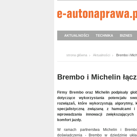
AKTUALNOŚCI
TECHNIKA
BIZNES
strona główna
Aktualności
Brembo i Mich
Brembo i Michelin łąc
Firmy Brembo oraz Michelin podpisały glo
dotyczące wykorzystania potencjału swoi
rozwiązań, które wykorzystują algorytmy,
specjalistyczną związaną z hamulcami i
wprowadzania innowacji zwiększających 
komfort jazdy.
W ramach partnerstwa Michelin i Brembo
doświadczenia - Brembo w dziedzinie ukł