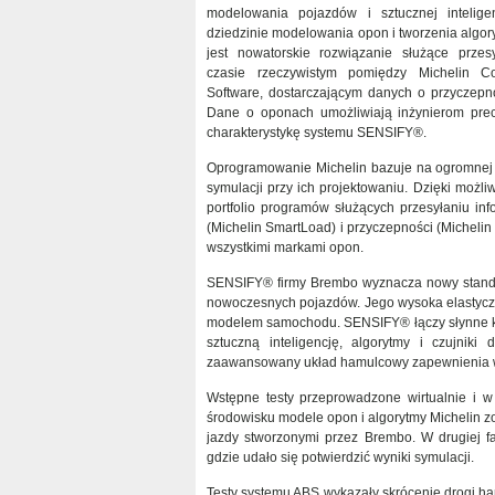
modelowania pojazdów i sztucznej intelige
dziedzinie modelowania opon i tworzenia algor
jest nowatorskie rozwiązanie służące przesy
czasie rzeczywistym pomiędzy Michelin Co
Software, dostarczającym danych o przycze
Dane o oponach umożliwiają inżynierom prec
charakterystykę systemu SENSIFY®.
Oprogramowanie Michelin bazuje na ogromnej 
symulacji przy ich projektowaniu. Dzięki możli
portfolio programów służących przesyłaniu in
(Michelin SmartLoad) i przyczepności (Micheli
wszystkimi markami opon.
SENSIFY® firmy Brembo wyznacza nowy standa
nowoczesnych pojazdów. Jego wysoka elastyczno
modelem samochodu. SENSIFY® łączy słynne 
sztuczną inteligencję, algorytmy i czujni
zaawansowany układ hamulcowy zapewnienia wy
Wstępne testy przeprowadzone wirtualnie i w 
środowisku modele opon i algorytmy Michelin z
jazdy stworzonymi przez Brembo. W drugiej 
gdzie udało się potwierdzić wyniki symulacji.
Testy systemu ABS wykazały skrócenie drogi ha