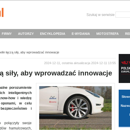
Szukaj w serwisie
FIRMY
AUTORZY
ENCYKLOPEDIA
E-WYDANIA
MOTOSTREFA
RE
elin łączą siły, aby wprowadzać innowacje
2024-12-11, ostatnia aktualizacja 2024-12-11 13:55
zą siły, aby wprowadzać innowacje
balne porozumienie
ch inteligentnych
Słow
 know-how i wiedzę
 oponami, w celu
Nazwa
bezpieczeństwo i
 połączyły swoje
adów hamulcowych,