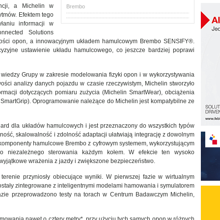
ncji, a Michelin w
Brembo
ytmów. Efektem tego
łaniu informacji w
nnected Solutions
pności opon, a innowacyjnym układem hamulcowym Brembo SENSIFY®.
yzyjne ustawienie układu hamulcowego, co jeszcze bardziej poprawi
wiedzy Grupy w zakresie modelowania fizyki opon i w wykorzystywania
wości analizy danych pojazdu w czasie rzeczywistym, Michelin stworzyło
formacji dotyczących pomiaru zużycia (Michelin SmartWear), obciążenia
n SmartGrip). Oprogramowanie należące do Michelin jest kompatybilne ze
rd dla układów hamulcowych i jest przeznaczony do wszystkich typów
ść, skalowalność i zdolność adaptacji ułatwiają integrację z dowolnym
komponenty hamulcowe Brembo z cyfrowym systemem, wykorzystującym
ki do niezależnego sterowania każdym kołem. W efekcie ten wysoko
jątkowe wrażenia z jazdy i zwiększone bezpieczeństwo.
terenie przyniosły obiecujące wyniki. W pierwszej fazie w wirtualnym
ostały zintegrowane z inteligentnymi modelami hamowania i symulatorem
fazie przeprowadzono testy na torach w Centrum Badawczym Michelin,
mowania nawet o cztery metry*, przy użyciu tych samych opon w różnych