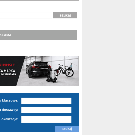
KLAMA
o kluczowe:
 dostawcy:
Lokalizacja: