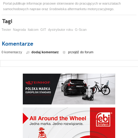
Portal publikuje informacje prasowe skierowane do pracujących w warsztatach
samochodowych napraw oraz środowiska aftermarketu motoryzacyjnego.
Tester
Nagroda
Italcom
GIT
dystrybutor roku
G-Scan
0 komentarzy
dodaj komentarz
przejdź do forum