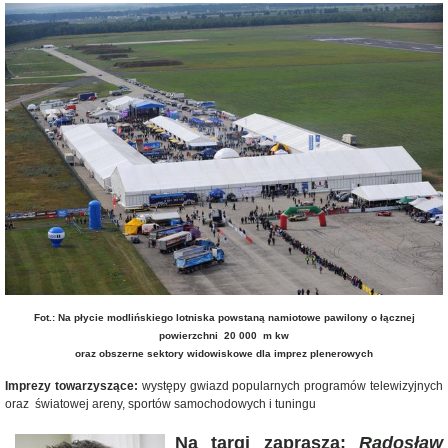
Fot.: Na płycie modlińskiego lotniska powstaną namiotowe pawilony o łącznej
powierzchni 20 000 m kw
oraz obszerne sektory widowiskowe dla imprez plenerowych
I
mprezy towarzyszące:
występy gwiazd popularnych programów telewizyjnych
oraz światowej areny, sportów samochodowych i tuningu
Na targi zaprasza:
Radosław