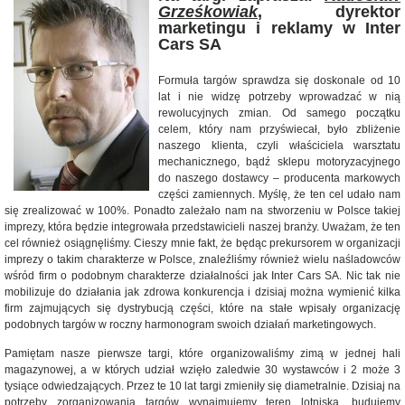
Grześkowiak
, dyrektor
marketingu i reklamy w Inter
Cars SA
Formuła targów sprawdza się doskonale od 10
lat i nie widzę potrzeby wprowadzać w nią
rewolucyjnych zmian. Od samego początku
celem, który nam przyświecał, było zbliżenie
naszego klienta, czyli właściciela warsztatu
mechanicznego, bądź sklepu motoryzacyjnego
do naszego dostawcy – producenta markowych
części zamiennych. Myślę, że ten cel udało nam
się zrealizować w 100%. Ponadto zależało nam na stworzeniu w Polsce takiej
imprezy, która będzie integrowała przedstawicieli naszej branży. Uważam, że ten
cel również osiągnęliśmy. Cieszy mnie fakt, że będąc prekursorem w organizacji
imprezy o takim charakterze w Polsce, znaleźliśmy również wielu naśladowców
wśród firm o podobnym charakterze działalności jak Inter Cars SA. Nic tak nie
mobilizuje do działania jak zdrowa konkurencja i dzisiaj można wymienić kilka
firm zajmujących się dystrybucją części, które na stałe wpisały organizację
podobnych targów w roczny harmonogram swoich działań marketingowych.
Pamiętam nasze pierwsze targi, które organizowaliśmy zimą w jednej hali
magazynowej, a w których udział wzięło zaledwie 30 wystawców i 2 może 3
tysiące odwiedzających. Przez te 10 lat targi zmieniły się diametralnie. Dzisiaj na
potrzeby zorganizowania targów wynajmujemy teren lotniska, budujemy