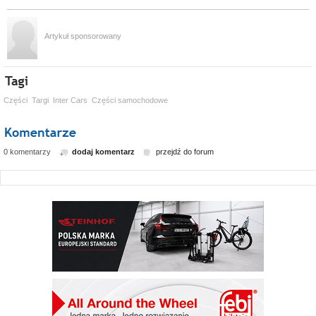
Artykuł sponsorowany
Części
Targi
Inter Cars
Części samochodowe
0 komentarzy
dodaj komentarz
przejdź do forum