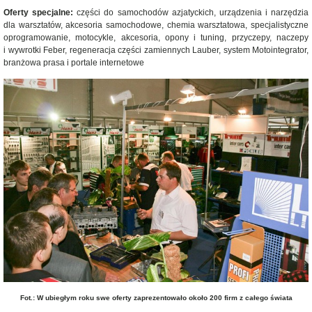
Oferty specjalne:
części do samochodów azjatyckich, urządzenia i narzędzia
dla warsztatów, akcesoria samochodowe, chemia warsztatowa, specjalistyczne
oprogramowanie, motocykle, akcesoria, opony i tuning, przyczepy, naczepy
i wywrotki Feber, regeneracja części zamiennych Lauber, system Motointegrator,
branżowa prasa i portale internetowe
Fot.: W ubiegłym roku swe oferty zaprezentowało około 200 firm z całego świata