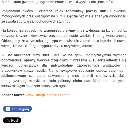
Strefa”, która gwarantuje ogromne emocje i wielki wysiłek dla „truckerów”.
Pasjonatom dwóch i czterech kółek zapewnimy pokazy driftu i ewolucji
motocyklowych oraz wyścigów na ? mili. Będzie też wiele znanych osobistości
ze świata sportów samochodowych i tuningu.
Na koniec nie sposób nie wspomnieć o słynnym już wybiegu, na którym od lat
goszczą śliczne dziewczyny, prezentując swoje wdzięki i modę warsztatową.
Obiecujemy, że w tym roku tego typu widowisk nie zabraknie, a będzie ich nawet
więcej. Bo na 10. Targi przygotujemy 10 razy więcej atrakcji!
20 lat obecności firmy Inter Cars SA na rynku motoryzacyjnym wymaga
odpowiedniej oprawy. Właśnie z tej okazji 4 września 2010 roku odbędzie się
wieczór jubileuszowy dla indywidualnie zaproszonych wystawców i
pracowników naszej spółki. Na to wyjątkowe spotkanie oprócz cateringu i
jubileuszowego szampana przygotujemy moc atrakcji scenicznych, dużo
energetyzującej muzyki, a około północy niebo nad Modlinem rozbłyśnie
widowiskowym pokazem sztucznych ogni.
Zobacz także:
www.10targi.intercars.com.pl
f
Udostępnij