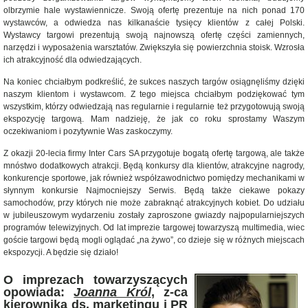
olbrzymie hale wystawiennicze. Swoją ofertę prezentuje na nich ponad 170
wystawców, a odwiedza nas kilkanaście tysięcy klientów z całej Polski.
Wystawcy targowi prezentują swoją najnowszą ofertę części zamiennych,
narzędzi i wyposażenia warsztatów. Zwiększyła się powierzchnia stoisk. Wzrosła
ich atrakcyjność dla odwiedzających.
Na koniec chciałbym podkreślić, że sukces naszych targów osiągnęliśmy dzięki
naszym klientom i wystawcom. Z tego miejsca chciałbym podziękować tym
wszystkim, którzy odwiedzają nas regularnie i regularnie też przygotowują swoją
ekspozycję targową. Mam nadzieję, że jak co roku sprostamy Waszym
oczekiwaniom i pozytywnie Was zaskoczymy.
Z okazji 20-lecia firmy Inter Cars SA przygotuje bogatą ofertę targową, ale także
mnóstwo dodatkowych atrakcji. Będą konkursy dla klientów, atrakcyjne nagrody,
konkurencje sportowe, jak również współzawodnictwo pomiędzy mechanikami w
słynnym konkursie Najmocniejszy Serwis. Będą także ciekawe pokazy
samochodów, przy których nie może zabraknąć atrakcyjnych kobiet. Do udziału
w jubileuszowym wydarzeniu zostały zaproszone gwiazdy najpopularniejszych
programów telewizyjnych. Od lat imprezie targowej towarzyszą multimedia, wiec
goście targowi będą mogli oglądać „na żywo”, co dzieje się w różnych miejscach
ekspozycji. A będzie się działo!
O imprezach towarzyszących
opowiada:
Joanna Król
, z-ca
kierownika ds. marketingu i PR