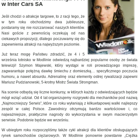
w Inter Cars SA
Jeśli chodzi o atrakcje targowe, to z racji tego, że
w tym roku obchodzimy dwa jubileusze,
postaramy się nie rozczarować naszych klientów.
Nasi goście z pewnością oczekują od nas
ciekawych propozycji, dlatego poczuwamy się do
zapewnienia atrakcji na najwyższym poziomie.
Już teraz mogę Państwu zdradzić, że 4 i 5
września lotnisko w Modlinie odwiedzą najbardziej popularne osoby ze świata
telewizji! Szymon Majewski, który wystąpi w roli prowadzącego imprezę,
zagwarantuje potężną dawkę śmiechu z domieszką… specyficznego poczucia
humoru, a nawet absurdu. Adrenalinę oraz elementy ostrej rywalizacji zapewni
Mariusz Pudzianowski, 5-krotny Mistrz Świata Strongman.
Na scenie odbędą się liczne konkursy, w których każdy z odwiedzających będzie
mógł wziąć udział. Od 4 lat organizujemy rozgrywki dla mechaników pod nazwą
„Najmocniejszy Serwis”, które co roku wyłaniają z kilkuetapowej walki najlepszy
zespół w całej Polsce. Zawodnicy otrzymują bardzo wartościowe i, co
najważniejsze, praktyczne nagrody do wykorzystania w swym macierzystym
serwisie. Podobnie będzie we wrześniu.
W ubiegłym roku rozpoczęliśmy także cykl atrakcji dla klientów obsługujących
rynek samochodów ciężarowych. W Modlinie ponownie powstanie „Ciężka