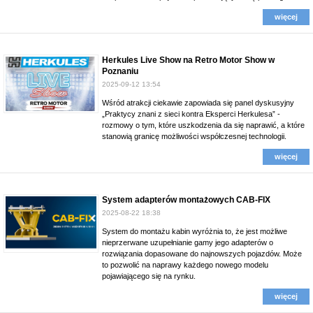
więcej
Herkules Live Show na Retro Motor Show w
Poznaniu
2025-09-12 13:54
Wśród atrakcji ciekawie zapowiada się panel dyskusyjny
„Praktycy znani z sieci kontra Eksperci Herkulesa” -
rozmowy o tym, które uszkodzenia da się naprawić, a które
stanowią granicę możliwości współczesnej technologii.
więcej
System adapterów montażowych CAB-FIX
2025-08-22 18:38
System do montażu kabin wyróżnia to, że jest możliwe
nieprzerwane uzupełnianie gamy jego adapterów o
rozwiązania dopasowane do najnowszych pojazdów. Może
to pozwolić na naprawy każdego nowego modelu
pojawiającego się na rynku.
więcej