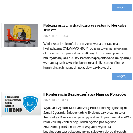
więcej
Potężna prasa hydrauliczna w systemie Herkules
Truck™
2025-11-21 13:04
W pierwszej kolejności zaprezentowana została prasa
hydrauliczna CYBA-MAX 400™ do prostowania i nitowania
elementów ram pojazdów użytkowych. Ta nowa prasa o
maksymalnej sile 400 kN została zaprojektowana do operacji
wymagających wysokiej koncentracji siły, szczególnie w
konstrukcjach nośnych pojazdów użytkowych.
więcej
II Konferencja Bezpieczeństwa Napraw Pojazdów
2025-10-22 10:54
Wydział Inżynierii Mechanicznej Politechniki Bydgoskiej im.
Jana i Jędrzeja Śniadeckich w Bydgoszczy oraz Instytut
Technologii Karoserii organizują w dniu 30 października 2025
roku kolejną konferencję, która będzie poświęcona
znaczeniu jakości napraw powypadkowych dla
bezpieczeństwa pojazdów poruszających się po drogach.