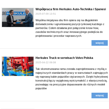
Współpraca firm Herkules Auto-Technika i Spanesi
2025-07-09 13:51
Wspólna inicjatywa obu firm opiera się na długoletnim
doświadczeniu i ugruntowanej pozycji rynkowej każdego z
partnerów. Celem działania jest połączenie know-how,
zasobów technicznych oraz innowacyjnego podejścia do
projektowania i procedur naprawczych.
więcej
Herkules Truck w serwisach Volvo Polska
2025-04-22 09:08
Tak skonstruowana rama została zaprojektowana z myślą o
najwyższych standardach pracy w warsztatach zajmujących
się naprawą kabin pojazdów ciężarowych. Dzięki hybrydowej
konstrukcji łączy wyjątkową wytrzymałość z elastycznością,
pozwalając na precyzyjne dopasowanie do różnych modeli
pojazdów
więcej