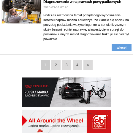
Diagnozowanie w naprawach powypadkowych
2025-03-04 07:20
Podczas rozmów na temat pożądanego wyposażenia
serwisu napraw można zauważyć, że kładzie się nacisk na
potrzebę posiadania wszystkiego, co w sensie fizycznym
służy bezpośredniej naprawie, a inwestycję w sprzęt do
pomiarów i innych metod diagnozowania traktuje się niezbyt
poważnie.
więcej
1
2
3
4
»