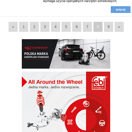
wymaga użycia specjalnych narzędzi serwisowych.
więcej
«
1
2
3
4
5
6
7
8
9
»