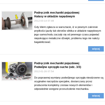
Podręcznik mechaniki pojazdowej
Hałasy w układzie napędowym
2012-03-14 07:48
Gdy klient zgłasza w warsztacie, iż w pewnym zakresie
prędkości jazdy lub obrotów silnika w układzie napędowym
jego samochodu zaczęły się od pewnego czasu pojawiać
niepokojące metaliczne dźwięki, problemu tego nie należy
bagatelizować.
więcej
Podręcznik mechaniki pojazdowej
Podwójne sprzęgło suche (odc. 3/3)
2012-01-26 07:54
Do poprawnej wymiany podwójnego sprzęgła nieodzowne są
oryginalne narzędzia specjalne, dostarczany przez
producenta kompletny zestaw nowych elementów i
odpowiednie wstępne przeszkolenie mechanika.
więcej