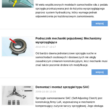
W wielu współczesnych modelach samochodów siła z pedału
sprzęgła przekazywana jest do łożyska wysprzęglającego
poprzez system hydrauliczny, który wymaga jednak
odpowietrzenia po każdorazowym zamontowaniu.
więcej
Podręcznik mechaniki pojazdowej: Mechanizmy
wysprzęglające
2010-05-27 13:17
Od bardzo dawna jednotarczowe sprzęgła suche w
samochodach osobowych i dostawczych nie uległy
zasadniczym zmianom konstrukcyjnym, lecz mechanik musi
znać także pozornie drobne ich modyfikacje.
więcej
Demontaż i montaż sprzęgieł typu SAC
2009-10-30 10:09
Sprzęgło samonastawne SAC (Self Adjusting Clutch) jest
konstrukcją firmy LuK, wyposażoną w mechanizm
kompensujący zużycie tarczy sprzęgłowej. Jego obsługa