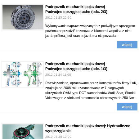
Podręcznik mechaniki pojazdowej
Podwójne sprzęgło suche (odc. 2/3)
2012-01-25 22:26
Wykonywanie napraw związanych z podwójnym sprzęgłem
powinna poprzedzić rozmowa z klientem i wspólna z nim
jazda próbna, jeśli stan pojazdu na nią pozwala...
więcej
Podręcznik mechaniki pojazdowej
Podwójne sprzęgło suche (odc. 1/3)
2012-01-24 11:08
Rozwiązanie to, opracowane przez konstruktorów firmy LuK,
znajduje od 2008 roku zastosowanie w 7-biegowych
skrzyniach OAM typu DCT samochodów Audi, Seat, Škoda i
Volkswagen z silnikami o momencie obrotowym do 250 Nm.
więcej
Podręcznik mechaniki pojazdowej: Hydrauliczne
wysprzęglanie
2010-05-28 10:00