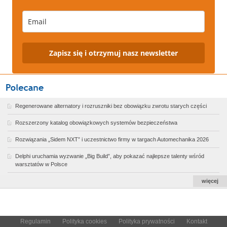
Zapisz się i otrzymuj nasz newsletter
Regenerowane alternatory i rozruszniki bez obowiązku zwrotu starych części
Rozszerzony katalog obowiązkowych systemów bezpieczeństwa
Rozwiązania „Sidem NXT” i uczestnictwo firmy w targach Automechanika 2026
Delphi uruchamia wyzwanie „Big Build”, aby pokazać najlepsze talenty wśród
warsztatów w Polsce
więcej
Regulamin
Polityka cookies
Polityka prywatności
Kontakt