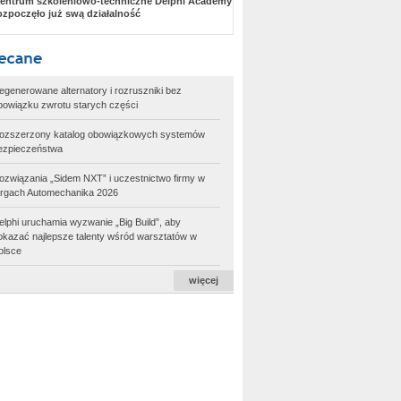
entrum szkoleniowo-techniczne Delphi Academy
ozpoczęło już swą działalność
egenerowane alternatory i rozruszniki bez
bowiązku zwrotu starych części
ozszerzony katalog obowiązkowych systemów
ezpieczeństwa
ozwiązania „Sidem NXT” i uczestnictwo firmy w
argach Automechanika 2026
elphi uruchamia wyzwanie „Big Build”, aby
okazać najlepsze talenty wśród warsztatów w
olsce
więcej