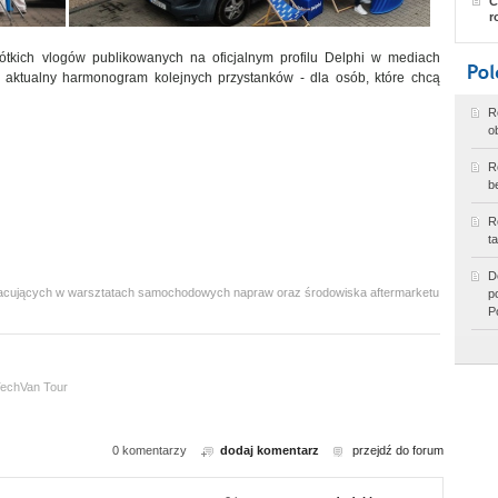
C
r
ótkich vlogów publikowanych na oficjalnym profilu Delphi w mediach
 aktualny harmonogram kolejnych przystanków - dla osób, które chcą
R
o
R
b
R
t
D
 pracujących w warsztatach samochodowych napraw oraz środowiska aftermarketu
p
P
echVan Tour
0 komentarzy
dodaj komentarz
przejdź do forum