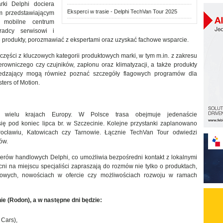
rki Delphi dociera
Eksperci w trasie - Delphi TechVan Tour 2025
m przedstawiającym
 mobilne centrum
radcy serwisowi i
 produkty, porozmawiać z ekspertami oraz uzyskać fachowe wsparcie.
zęści z kluczowych kategorii produktowych marki, w tym m.in. z zakresu
rowniczego czy czujników, zapłonu oraz klimatyzacji, a także produkty
wiedzający mogą również poznać szczegóły flagowych programów dla
ters of Motion.
 wielu krajach Europy. W Polsce trasa obejmuje jedenaście
ię pod koniec lipca br. w Szczecinie. Kolejne przystanki zaplanowano
rocławiu, Katowicach czy Tarnowie. Łącznie TechVan Tour odwiedzi
tów.
nerów handlowych Delphi, co umożliwia bezpośredni kontakt z lokalnymi
cni na miejscu specjaliści zapraszają do rozmów nie tylko o produktach,
sowych, nowościach w ofercie czy możliwościach rozwoju w ramach
nie (Rodon), a w następne dni będzie:
 Cars),