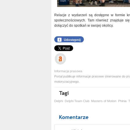
Relacje z wydarzeń są dostępne w formie kr
społecznościowych. Tam również znajduje się
dołączyć do spotkań w swojej okolicy.
f
Udostępnij
Informacja prasowa
Portal publikuje informacje prasowe skierowane do
motoryzacyjnego.
Delphi
Delphi Team Club
Masters of Motion
Phinia
T