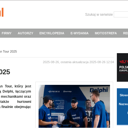
Szukaj w serwisie
FIRMY
AUTORZY
ENCYKLOPEDIA
E-WYDANIA
MOTOSTREFA
RE
an Tour 2025
2025-08-26, ostatnia aktualizacja 2025-08-26 12:04
025
n Tour, który jest
ą Delphi, łączącym
Słow
 z mechanikami oraz
także hurtowni
Nazwa
 finalnie obejmując