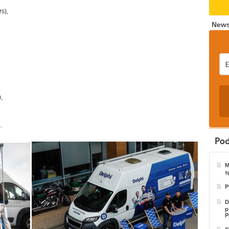
s),
News
,
.
M
s
P
D
p
P