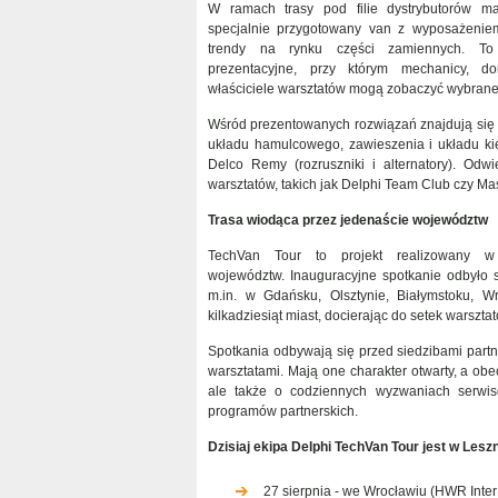
W ramach trasy pod filie dystrybutorów ma
specjalnie przygotowany van z wyposażenie
trendy na rynku części zamiennych. To
prezentacyjne, przy którym mechanicy, do
właściciele warsztatów mogą zobaczyć wybrane
Wśród prezentowanych rozwiązań znajdują się c
układu hamulcowego, zawieszenia i układu kie
Delco Remy (rozruszniki i alternatory). Od
warsztatów, takich jak Delphi Team Club czy Mas
Trasa wiodąca przez jedenaście województw
TechVan Tour to projekt realizowany w
województw. Inauguracyjne spotkanie odbyło s
m.in. w Gdańsku, Olsztynie, Białymstoku, W
kilkadziesiąt miast, docierając do setek warszta
Spotkania odbywają się przed siedzibami part
warsztatami. Mają one charakter otwarty, a obe
ale także o codziennych wyzwaniach serwi
programów partnerskich.
Dzisiaj ekipa Delphi TechVan Tour jest w Lesz
27 sierpnia - we Wrocławiu (HWR Inter