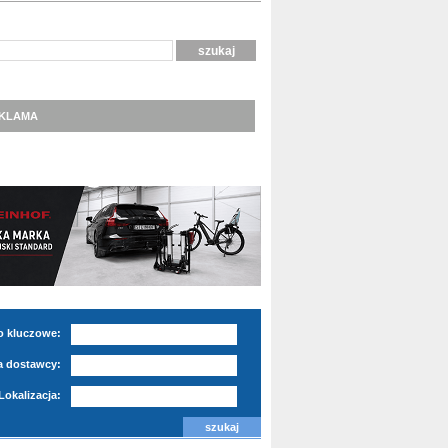
KLAMA
o kluczowe:
 dostawcy:
Lokalizacja: