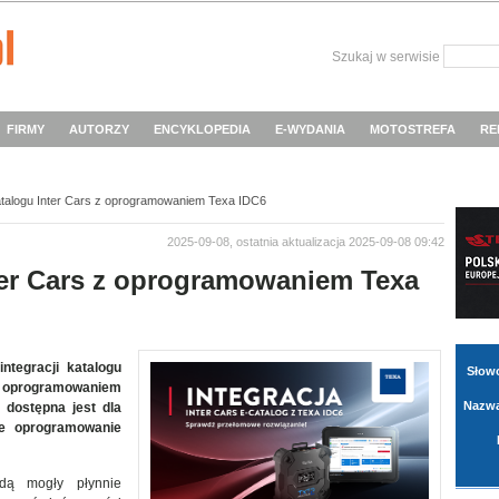
Szukaj w serwisie
FIRMY
AUTORZY
ENCYKLOPEDIA
E-WYDANIA
MOTOSTREFA
RE
katalogu Inter Cars z oprogramowaniem Texa IDC6
2025-09-08, ostatnia aktualizacja 2025-09-08 09:42
nter Cars z oprogramowaniem Texa
ntegracji katalogu
Słow
programowaniem
Nazwa
 dostępna jest dla
ne oprogramowanie
ędą mogły płynnie