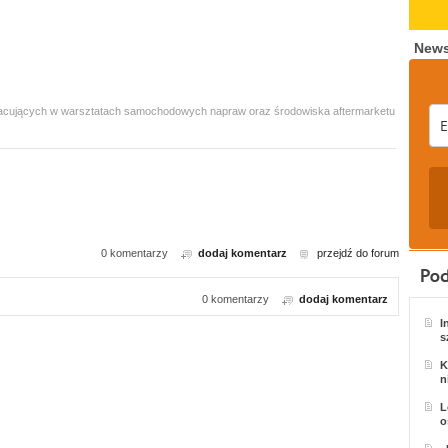
News
 pracujących w warsztatach samochodowych napraw oraz środowiska aftermarketu
0 komentarzy
dodaj komentarz
przejdź do forum
0 komentarzy
dodaj komentarz
I
s
K
n
L
o