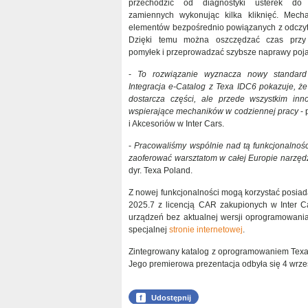
przechodzić od diagnostyki usterek do
zamiennych wykonując kilka kliknięć. Mechan
elementów bezpośrednio powiązanych z odczy
Dzięki temu można oszczędzać czas przy
pomyłek i przeprowadzać szybsze naprawy poj
-
To rozwiązanie wyznacza nowy standard 
Integracja e-Catalog z Texa IDC6 pokazuje, że 
dostarcza części, ale przede wszystkim inn
wspierające mechaników w codziennej pracy
- 
i Akcesoriów w Inter Cars.
-
Pracowaliśmy wspólnie nad tą funkcjonalności
zaoferować warsztatom w całej Europie narzędz
dyr. Texa Poland.
Z nowej funkcjonalności mogą korzystać posia
2025.7 z licencją CAR zakupionych w Inter Ca
urządzeń bez aktualnej wersji oprogramowania
specjalnej
stronie internetowej
.
Zintegrowany katalog z oprogramowaniem Texa je
Jego premierowa prezentacja odbyła się 4 wrześ
f
Udostępnij