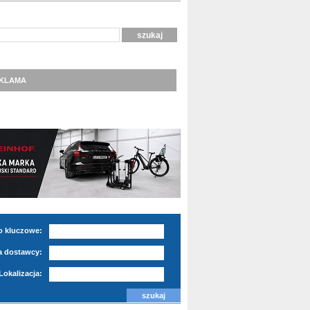
KLAMA
o kluczowe:
 dostawcy:
Lokalizacja: