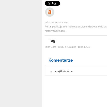
Informacja prasowa
Portal publikuje informacje prasowe skierowane do
motoryzacyjnego.
Inter Cars
Texa
e-Catalog
Texa IDC6
przejdź do forum