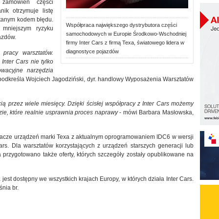
 zamówień części
ik otrzymuje listę
tanym kodem błędu.
Współpraca największego dystrybutora części
 mniejszym ryzyku
samochodowych w Europie Środkowo-Wschodniej
azdów.
firmy Inter Cars z firmą Texa, światowego lidera w
diagnostyce pojazdów
pracy warsztatów.
Inter Cars nie tylko
owacyjne narzędzia
podkreśla Wojciech Jagodziński, dyr. handlowy Wyposażenia Warsztatów
ą przez wiele miesięcy. Dzięki ścisłej współpracy z Inter Cars możemy
ie, które realnie usprawnia proces naprawy
- mówi Barbara Masłowska,
dacze urządzeń marki Texa z aktualnym oprogramowaniem IDC6 w wersji
rs. Dla warsztatów korzystających z urządzeń starszych generacji lub
 przygotowano także oferty, których szczegóły zostały opublikowane na
st dostępny we wszystkich krajach Europy, w których działa Inter Cars.
nia br.