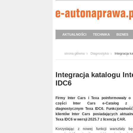
AKTUALNOŚCI
TECHNIKA
BIZNES
strona główna
Diagnostyka
Integracja 
Integracja katalogu I
IDC6
Firmy Inter Cars i Texa poinformowały o i
części Inter Cars e-Catalog z o
diagnostycznym Texa IDC6. Funkcjonalność
klientów Inter Cars posiadających aktual
Texa IDC6 w wersji 2025.7 z licencją CAR.
Korzystając z nowej funkcji warsztaty b