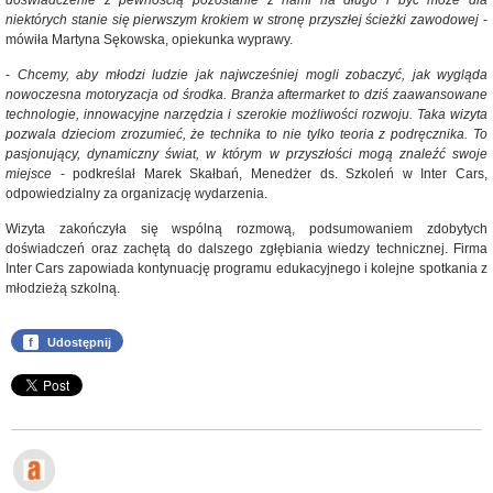
doświadczenie z pewnością pozostanie z nami na długo i być może dla
niektórych stanie się pierwszym krokiem w stronę przyszłej ścieżki zawodowej
-
mówiła Martyna Sękowska, opiekunka wyprawy.
-
Chcemy, aby młodzi ludzie jak najwcześniej mogli zobaczyć, jak wygląda
nowoczesna motoryzacja od środka. Branża aftermarket to dziś zaawansowane
technologie, innowacyjne narzędzia i szerokie możliwości rozwoju. Taka wizyta
pozwala dzieciom zrozumieć, że technika to nie tylko teoria z podręcznika. To
pasjonujący, dynamiczny świat, w którym w przyszłości mogą znaleźć swoje
miejsce
- podkreślał Marek Skałbań, Menedżer ds. Szkoleń w Inter Cars,
odpowiedzialny za organizację wydarzenia.
Wizyta zakończyła się wspólną rozmową, podsumowaniem zdobytych
doświadczeń oraz zachętą do dalszego zgłębiania wiedzy technicznej. Firma
Inter Cars zapowiada kontynuację programu edukacyjnego i kolejne spotkania z
młodzieżą szkolną.
f
Udostępnij