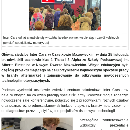
Inter Cars od lat angażuje się w działania edukacyjne, wspierając rozwój kolejnych
pokoleń specjalistów motoryzacji
Główną siedzibę Inter Cars w Cząstkowie Mazowieckim
w dniu 25 listopada
br.
odwiedzili
uczniowie klas 1 Theta i 3 Alpha ze Szkoły Podstawowej im.
Alberta Einsteina w Nowym Dworze Mazowieckim. Wizyta edukacyjna była
częścią projektu mającego na celu przybliżenie najmłodszym specyfiki pracy
w branży aftermarket i zainspirowanie do odkrywania nowoczesnych
technologii motoryzacyjnych.
Podczas wycieczki uczniowie zwiedzili centrum szkoleniowe Inter Cars oraz
hale, w których na co dzień pracują specjaliści firmy. Młodzież mogła zobaczyć
nowoczesne sale konferencyjne, połączyć się z pracownikami różnych działów
oraz poznać różnorodność stanowisk funkcjonujących w branży motoryzacyjnej -
od diagnostów, przez logistyków, po specjalistów ds. nowych technologii.
Szczególne zainteresowanie
wzbudziły prezentacje