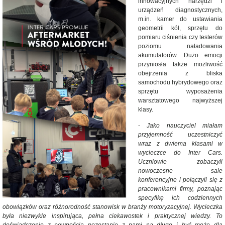
innowacyjnych narzędzi i
urządzeń diagnostycznych,
m.in. kamer do ustawiania
geometrii kół, sprzętu do
pomiaru ciśnienia czy testerów
poziomu naładowania
akumulatorów. Dużo emocji
przyniosła także możliwość
obejrzenia z bliska
samochodu hybrydowego oraz
sprzętu wyposażenia
warsztatowego najwyższej
klasy.
-
Jako nauczyciel miałam
przyjemność uczestniczyć
wraz z dwiema klasami w
wycieczce do Inter Cars.
Uczniowie zobaczyli
nowoczesne sale
konferencyjne i połączyli się z
pracownikami firmy, poznając
specyfikę ich codziennych
obowiązków oraz różnorodność stanowisk w branży motoryzacyjnej. Wycieczka
była niezwykle inspirująca, pełna ciekawostek i praktycznej wiedzy. To