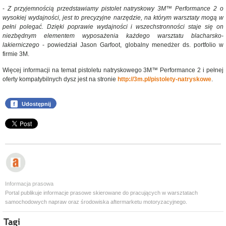
-
Z przyjemnością przedstawiamy pistolet natryskowy 3M™ Performance 2 o
wysokiej wydajności, jest to precyzyjne narzędzie, na którym warsztaty mogą w
pełni polegać. Dzięki poprawie wydajności i wszechstronności staje się on
niezbędnym elementem wyposażenia każdego warsztatu blacharsko-
lakierniczego
- powiedział Jason Garfoot, globalny menedżer ds. portfolio w
firmie 3M.
Więcej informacji na temat pistoletu natryskowego 3M™ Performance 2 i pełnej
oferty kompatybilnych dysz jest na stronie
http://3m.pl/pistolety-natryskowe
.
f
Udostępnij
Informacja prasowa
Portal publikuje informacje prasowe skierowane do pracujących w warsztatach
samochodowych napraw oraz środowiska aftermarketu motoryzacyjnego.