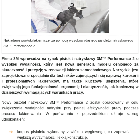
Nakładanie powłoki lakierniczej za pomocą wysokowydajnego pistoletu natryskowego
3M™ Performance 2
Firma 3M wprowadza na rynek pistolet natryskowy 3M™ Performance 2 o
wysokiej wydajności, który jest nową generacją modelu cenionego za
skuteczność i precyzję w renowacji lakieru samochodowego. Narzędzie jest
zaprojektowane specjalnie dla techników zajmujących się naprawą karoserii
i profesjonalnych lakierników, ma także kluczowe ulepszenia, które
zwiększają jego funkcjonalność, ergonomię i elastyczność, tak konieczną w
dzisiejszych wymagających warunkach pracy.
Nowy pistolet natryskowy 3M™ Performance 2 został opracowany w celu
zwiększenia wydajności natrysku przy pełnej efektywności pracy podczas
procesu lakierowania. W porównaniu z poprzednikiem oferuje szereg
udoskonaleń:
korpus pistoletu wykonany z włókna węglowego, co zapewnia
większą wytrzymałość i lekką konstrukcję,