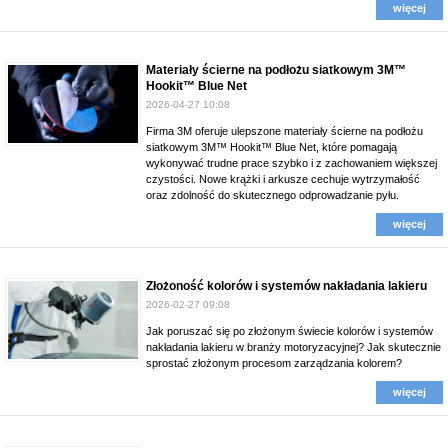
więcej
Materiały ścierne na podłożu siatkowym 3M™
Hookit™ Blue Net
2026-04-27 10:08
Firma 3M oferuje ulepszone materiały ścierne na podłożu
siatkowym 3M™ Hookit™ Blue Net, które pomagają
wykonywać trudne prace szybko i z zachowaniem większej
czystości. Nowe krążki i arkusze cechuje wytrzymałość
oraz zdolność do skutecznego odprowadzanie pyłu.
więcej
Złożoność kolorów i systemów nakładania lakieru
2026-02-27 09:08
Jak poruszać się po złożonym świecie kolorów i systemów
nakładania lakieru w branży motoryzacyjnej? Jak skutecznie
sprostać złożonym procesom zarządzania kolorem?
więcej