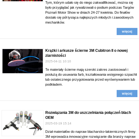
Tym, którym udało się do niego zakwalifikować, można się
było przyglądać jak rywalizowali o podium podczas Targów
Poznań Motor Show w dniach 24-27 kwietnia. Do finałów
dostało się pół tysiąca najlepszych młodych i zawodowych
mechaników.
więcej
Krążki i arkusze ścierne 3M Cubitron II o nowej
ziarnistości
2025-04-11 10:10
Te materiały ścierne mają szeroki zakres zastosowań i
posłużą do usuwania farb, kształtowania wstępnego szpachli
lub ostatecznego przygotowania przed wyrównywaniem lub
podkładem.
więcej
Rozwiązania 3M do uszczelniania połączeń blach
OEM
2025-03-19 15:14
Dział materiałów do napraw blacharsko-lakiernicznych firmy
3M wprowadza innowacyjne rozwiązanie dla branży napraw