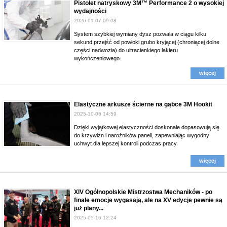
Pistolet natryskowy 3M™ Performance 2 o wysokiej
wydajności
2026-01-07 09:08
System szybkiej wymiany dysz pozwala w ciągu kilku
sekund przejść od powłoki grubo kryjącej (chroniącej dolne
części nadwozia) do ultracienkiego lakieru
wykończeniowego.
więcej
Elastyczne arkusze ścierne na gąbce 3M Hookit
2025-10-06 14:59
Dzięki wyjątkowej elastyczności doskonale dopasowują się
do krzywizn i narożników paneli, zapewniając wygodny
uchwyt dla lepszej kontroli podczas pracy.
więcej
XIV Ogólnopolskie Mistrzostwa Mechaników - po
finale emocje wygasają, ale na XV edycje pewnie są
już plany...
2025-05-16 12:24