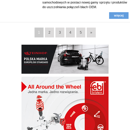
samochodowych w postaci nowej gamy sprzętu i produktów
do uszczelniania połączeń blach OEM.
więcej
1
2
3
4
5
»