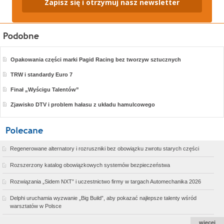
Zapisz się i otrzymuj nasz newsletter
Opakowania części marki Pagid Racing bez tworzyw sztucznych
TRW i standardy Euro 7
Finał „Wyścigu Talentów”
Zjawisko DTV i problem hałasu z układu hamulcowego
Regenerowane alternatory i rozruszniki bez obowiązku zwrotu starych części
Rozszerzony katalog obowiązkowych systemów bezpieczeństwa
Rozwiązania „Sidem NXT” i uczestnictwo firmy w targach Automechanika 2026
Delphi uruchamia wyzwanie „Big Build”, aby pokazać najlepsze talenty wśród
warsztatów w Polsce
więcej