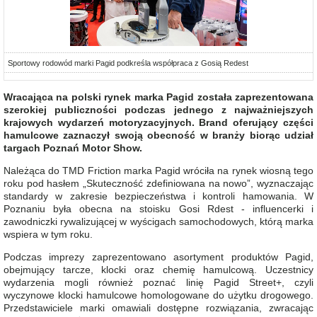
Sportowy rodowód marki Pagid podkreśla współpraca z Gosią Redest
Wracająca na polski rynek marka Pagid została zaprezentowana
szerokiej publiczności podczas jednego z najważniejszych
krajowych wydarzeń motoryzacyjnych. Brand oferujący części
hamulcowe zaznaczył swoją obecność w branży biorąc udział
targach Poznań Motor Show.
Należąca do TMD Friction marka Pagid wróciła na rynek wiosną tego
roku pod hasłem „Skuteczność zdefiniowana na nowo”, wyznaczając
standardy w zakresie bezpieczeństwa i kontroli hamowania. W
Poznaniu była obecna na stoisku Gosi Rdest - influencerki i
zawodniczki rywalizującej w wyścigach samochodowych, którą marka
wspiera w tym roku.
Podczas imprezy zaprezentowano asortyment produktów Pagid,
obejmujący tarcze, klocki oraz chemię hamulcową. Uczestnicy
wydarzenia mogli również poznać linię Pagid Street+, czyli
wyczynowe klocki hamulcowe homologowane do użytku drogowego.
Przedstawiciele marki omawiali dostępne rozwiązania, zwracając