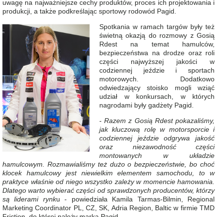
uwagę na najważniejsze cechy produktów, proces ich projektowania i
produkcji, a także podkreślając sportowy rodowód Pagid.
Spotkania w ramach targów były też
świetną okazją do rozmowy z Gosią
Rdest na temat hamulców,
bezpieczeństwa na drodze oraz roli
części najwyższej jakości w
codziennej jeździe i sportach
motorowych. Dodatkowo
odwiedzający stoisko mogli wziąć
udział w konkursach, w których
nagrodami były gadżety Pagid.
-
Razem z Gosią Rdest pokazaliśmy,
jak kluczową rolę w motorsporcie i
codziennej jeździe odgrywa jakość
oraz niezawodność części
montowanych w układzie
hamulcowym. Rozmawialiśmy też dużo o bezpieczeństwie, bo choć
klocek hamulcowy jest niewielkim elementem samochodu, to w
praktyce właśnie od niego wszystko zależy w momencie hamowania.
Dlatego warto wybierać części od sprawdzonych producentów, którzy
są liderami rynk
u - powiedziała Kamila Tarmas-Bilmin, Regional
Marketing Coordinator PL, CZ, SK, Adria Region, Baltic w firmie TMD
Friction, do której należy marka Pagid.