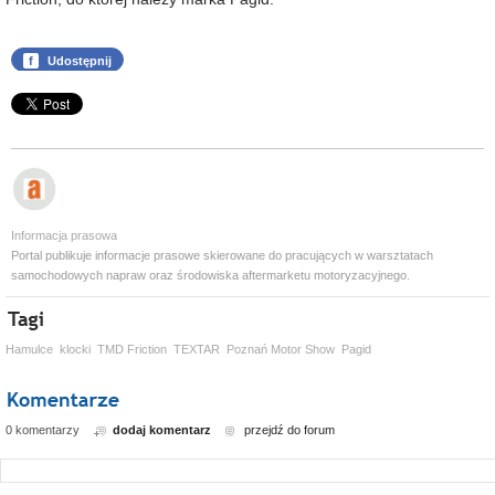
f
Udostępnij
Informacja prasowa
Portal publikuje informacje prasowe skierowane do pracujących w warsztatach
samochodowych napraw oraz środowiska aftermarketu motoryzacyjnego.
Hamulce
klocki
TMD Friction
TEXTAR
Poznań Motor Show
Pagid
0 komentarzy
dodaj komentarz
przejdź do forum