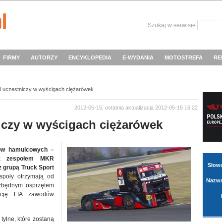
Szukaj w serwisie
FIRMY
AUTORZY
ENCYKLOPEDIA
E-WYDANIA
MOTOSTREFA
RE
 uczestniczy w wyścigach ciężarówek
2012-05-15, ostatnia aktualizacja 2012-05-15 16:22
iczy w wyścigach ciężarówek
ów hamulcowych –
 z zespołem MKR
Słow
z grupą Truck Sport
poły otrzymają od
Nazwa
ezbędnym osprzętem
ację FIA zawodów
tylne, które zostaną