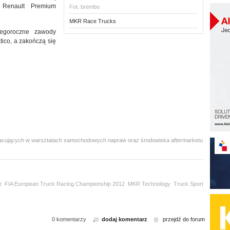
 Renault Premium
Fot. brembo
MKR Race Trucks
egoroczne zawody
tico, a zakończą się
 pracujących w warsztatach samochodowych napraw oraz środowiska aftermarketu
e
FIA European Truck Racing Championship 2012
MKR Technology
Truck Sport
0 komentarzy
dodaj komentarz
przejdź do forum