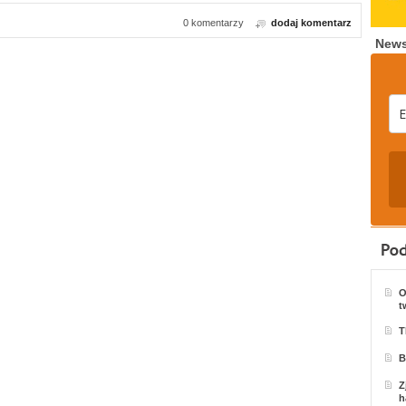
0 komentarzy
dodaj komentarz
News
O
t
T
B
Z
h