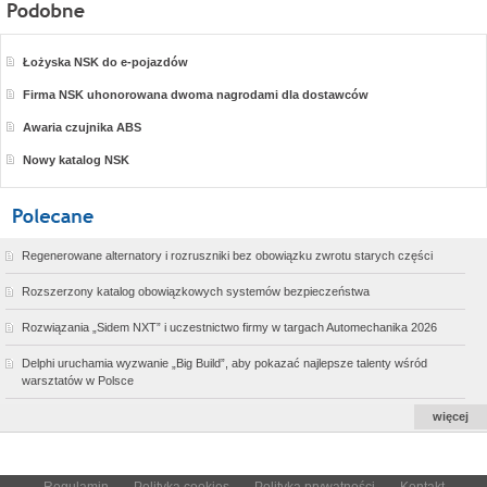
Łożyska NSK do e-pojazdów
Firma NSK uhonorowana dwoma nagrodami dla dostawców
Awaria czujnika ABS
Nowy katalog NSK
Regenerowane alternatory i rozruszniki bez obowiązku zwrotu starych części
Rozszerzony katalog obowiązkowych systemów bezpieczeństwa
Rozwiązania „Sidem NXT” i uczestnictwo firmy w targach Automechanika 2026
Delphi uruchamia wyzwanie „Big Build”, aby pokazać najlepsze talenty wśród
warsztatów w Polsce
więcej
Regulamin
Polityka cookies
Polityka prywatności
Kontakt