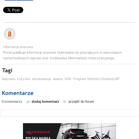
Informacja prasowa
Portal publikuje informacje prasowe skierowane do pracujących w warsztatach
samochodowych napraw oraz środowiska aftermarketu motoryzacyjnego.
Naprawa
Łożyska
eksploatacja
awaria
NSK
Program Wartości Dodanej AIP
0 komentarzy
dodaj komentarz
przejdź do forum