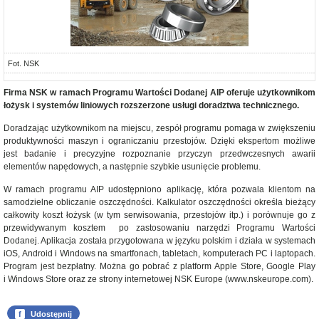
Fot. NSK
Firma NSK w ramach Programu Wartości Dodanej AIP oferuje użytkownikom
łożysk i systemów liniowych rozszerzone usługi doradztwa technicznego.
Doradzając użytkownikom na miejscu, zespół programu pomaga w zwiększeniu
produktywności maszyn i ograniczaniu przestojów. Dzięki ekspertom możliwe
jest badanie i precyzyjne rozpoznanie przyczyn przedwczesnych awarii
elementów napędowych, a następnie szybkie usunięcie problemu.
W ramach programu AIP udostępniono aplikację, która pozwala klientom na
samodzielne obliczanie oszczędności. Kalkulator oszczędności określa bieżący
całkowity koszt łożysk (w tym serwisowania, przestojów itp.) i porównuje go z
przewidywanym kosztem po zastosowaniu narzędzi Programu Wartości
Dodanej. Aplikacja została przygotowana w języku polskim i działa w systemach
iOS, Android i Windows na smartfonach, tabletach, komputerach PC i laptopach.
Program jest bezpłatny. Można go pobrać z platform Apple Store, Google Play
i Windows Store oraz ze strony internetowej NSK Europe (www.nskeurope.com).
f
Udostępnij