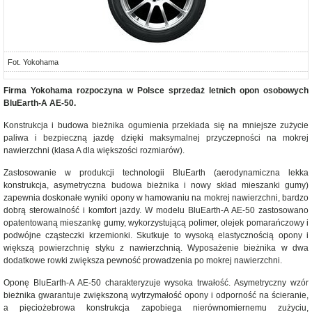
Fot. Yokohama
Firma Yokohama rozpoczyna w Polsce sprzedaż letnich opon osobowych
BluEarth-A AE-50.
Konstrukcja i budowa bieżnika ogumienia przekłada się na mniejsze zużycie
paliwa i bezpieczną jazdę dzięki maksymalnej przyczepności na mokrej
nawierzchni (klasa A dla większości rozmiarów).
Zastosowanie w produkcji technologii BluEarth (aerodynamiczna lekka
konstrukcja, asymetryczna budowa bieżnika i nowy skład mieszanki gumy)
zapewnia doskonałe wyniki opony w hamowaniu na mokrej nawierzchni, bardzo
dobrą sterowalność i komfort jazdy. W modelu BluEarth-A AE-50 zastosowano
opatentowaną mieszankę gumy, wykorzystującą polimer, olejek pomarańczowy i
podwójne cząsteczki krzemionki. Skutkuje to wysoką elastycznością opony i
większą powierzchnię styku z nawierzchnią. Wyposażenie bieżnika w dwa
dodatkowe rowki zwiększa pewność prowadzenia po mokrej nawierzchni.
Oponę BluEarth-A AE-50 charakteryzuje wysoka trwałość. Asymetryczny wzór
bieżnika gwarantuje zwiększoną wytrzymałość opony i odporność na ścieranie,
a pięciożebrowa konstrukcja zapobiega nierównomiernemu zużyciu,