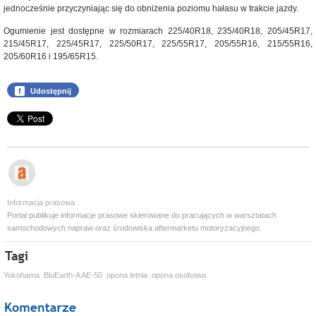
jednocześnie przyczyniając się do obniżenia poziomu hałasu w trakcie jazdy.
Ogumienie jest dostępne w rozmiarach 225/40R18, 235/40R18, 205/45R17,
215/45R17, 225/45R17, 225/50R17, 225/55R17, 205/55R16, 215/55R16,
205/60R16 i 195/65R15.
f
Udostępnij
Informacja prasowa
Portal publikuje informacje prasowe skierowane do pracujących w warsztatach
samochodowych napraw oraz środowiska aftermarketu motoryzacyjnego.
Yokohama
BluEarth-A AE-50
opona letnia
opona osobowa