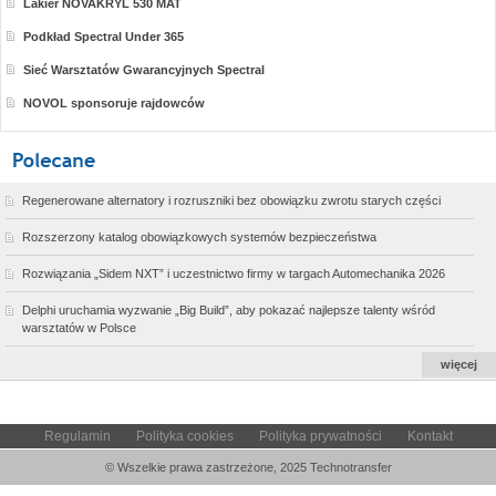
Lakier NOVAKRYL 530 MAT
Podkład Spectral Under 365
Sieć Warsztatów Gwarancyjnych Spectral
NOVOL sponsoruje rajdowców
Regenerowane alternatory i rozruszniki bez obowiązku zwrotu starych części
Rozszerzony katalog obowiązkowych systemów bezpieczeństwa
Rozwiązania „Sidem NXT” i uczestnictwo firmy w targach Automechanika 2026
Delphi uruchamia wyzwanie „Big Build”, aby pokazać najlepsze talenty wśród
warsztatów w Polsce
więcej
Regulamin
Polityka cookies
Polityka prywatności
Kontakt
© Wszelkie prawa zastrzeżone, 2025 Technotransfer