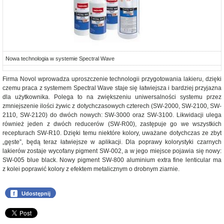
Nowa technologia w systemie Spectral Wave
Firma Novol wprowadza uproszczenie technologii przygotowania lakieru, dzięki
czemu praca z systemem Spectral Wave staje się łatwiejsza i bardziej przyjazna
dla użytkownika. Polega to na zwiększeniu uniwersalności systemu przez
zmniejszenie ilości żywic z dotychczasowych czterech (SW-2000, SW-2100, SW-
2110, SW-2120) do dwóch nowych: SW-3000 oraz SW-3100. Likwidacji ulega
również jeden z dwóch reducerów (SW-R00), zastępuje go we wszystkich
recepturach SW-R10. Dzięki temu niektóre kolory, uważane dotychczas ze zbyt
„gęste”, będą teraz łatwiejsze w aplikacji. Dla poprawy kolorystyki czarnych
lakierów zostaje wycofany pigment SW-002, a w jego miejsce pojawia się nowy:
SW-005 blue black. Nowy pigment SW-800 aluminium extra fine lenticular ma
z kolei poprawić kolory z efektem metalicznym o drobnym ziarnie.
f
Udostępnij