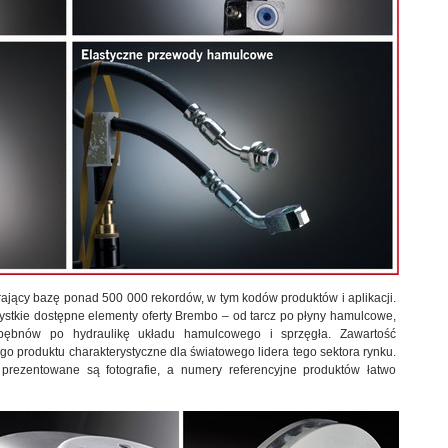
rający bazę ponad 500 000 rekordów, w tym kodów produktów i aplikacji.
ystkie dostępne elementy oferty Brembo – od tarcz po płyny hamulcowe,
bębnów po hydraulikę układu hamulcowego i sprzęgła. Zawartość
ego produktu charakterystyczne dla światowego lidera tego sektora rynku.
 prezentowane są fotografie, a numery referencyjne produktów łatwo