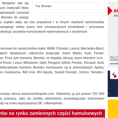
z Bergamo stał się
Fot. Brembo
ych motocykli Moto
prowadził (zamiast
ce Brembo do swego
mu szybko stały się one popularne i w innych markach samochodów
 ubiegłego wieku prace nad innowacyjnymi produktami i procesami
onstrukcję zacisków hamulcowych wykonywanych z aluminium.
amulcowe do samochodów marki: BMW, Chrysler, Lancia, Mercedes-Benz,
ych światowych odbiorców dołączyły: Aston Martin, Audi, Ferrari,
he. Poza tym hamulce Brembo za dopłatą oferują swym klientom m.in.:
 Rover, Lexus, Mitsubishi, Opel, Peugeot, Infiniti, Pontiac, Renault, Seat,
. Motocyklowe hamulce Brembo montowane są w jednośladach: Aprilia,
n, Husqvarna, IMZ-Ural, MV Agusta, Suzuki,Triumph, Victory, Yamaha i
 firmowa strona www.bremboparts.com. Odwiedza ją już ponad 700 000
ej powraca, jako do punktu odniesienia pozwalającego branżowym
ndy na rynku wyposażenia OE i aftermarketu.