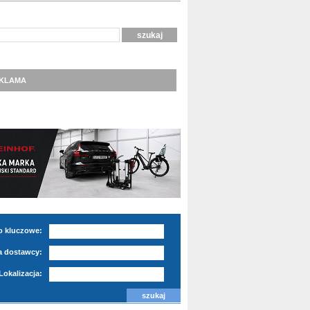
KLAMA
o kluczowe:
 dostawcy:
Lokalizacja: