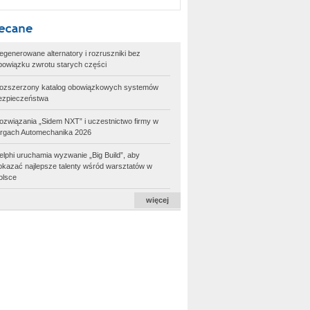
egenerowane alternatory i rozruszniki bez
bowiązku zwrotu starych części
ozszerzony katalog obowiązkowych systemów
ezpieczeństwa
ozwiązania „Sidem NXT” i uczestnictwo firmy w
argach Automechanika 2026
elphi uruchamia wyzwanie „Big Build”, aby
okazać najlepsze talenty wśród warsztatów w
olsce
więcej