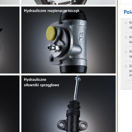
R
o
R
b
R
t
D
p
P