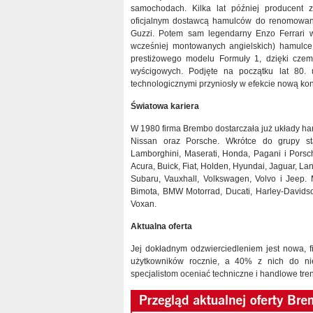
samochodach. Kilka lat później producent 
oficjalnym dostawcą hamulców do renomowan
Guzzi. Potem sam legendarny Enzo Ferrari w
wcześniej montowanych angielskich) hamul
prestiżowego modelu Formuły 1, dzięki cze
wyścigowych. Podjęte na początku lat 80.
technologicznymi przyniosły w efekcie nową k
Światowa kariera
W 1980 firma Brembo dostarczała już układy h
Nissan oraz Porsche. Wkrótce do grupy stał
Lamborghini, Maserati, Honda, Pagani i Porsc
Acura, Buick, Fiat, Holden, Hyundai, Jaguar, Land
Subaru, Vauxhall, Volkswagen, Volvo i Jeep
Bimota, BMW Motorrad, Ducati, Harley-Davidso
Voxan.
Aktualna oferta
Jej dokładnym odzwierciedleniem jest nowa,
użytkowników rocznie, a 40% z nich do ni
specjalistom oceniać techniczne i handlowe tre