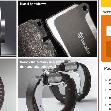
News
O
t
T
B
Z
h