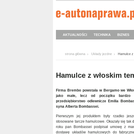
AKTUALNOŚCI
TECHNIKA
BIZNES
strona główna
Układy jezdne
Hamulce z
Hamulce z włoskim t
Firma Brembo powstała w Bergamo we Wło
jako małe, lecz od początku bardzo 
przedsiębiorstwo odlewnicze Emilia Bomba
syna Alberta Bombassei.
Pierwszym jej produktem były rzadko jes
stosowane tarcze hamulcowe. Okazały się tak d
roku pan Bombassei podpisał umowę z ma
dostawę układów hamulcowych do fabryczn