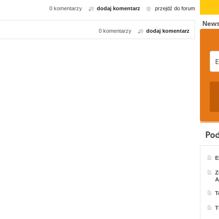
0 komentarzy
dodaj komentarz
przejdź do forum
News
0 komentarzy
dodaj komentarz
E
Z
A
T
T