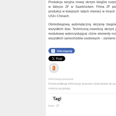
Produkcja seryjna nowej skrzyni biegów rozpo
w fabryce ZF w Saarbrücken. Firma ZF pla
produkcji w kolejnych latach również w innych
USA i Chinach.
Ośmiobiegową automatyczną skrzynię biegó
wszystkich klas. Techniczną nowością skrzyni j
modułowej wykorzystującej różne elementy roz
wszystkich samochodów osobowych – zarówno ko
f
Udostępnij
Informacja prasowa
Portal publikuje informacje prasowe skierowane do
motoryzacyjnego.
bmw
ZF