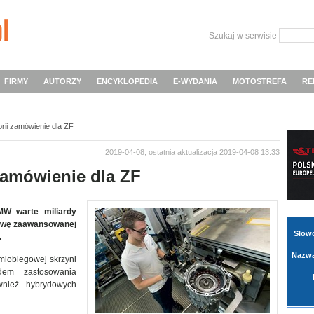
Szukaj w serwisie
FIRMY
AUTORZY
ENCYKLOPEDIA
E-WYDANIA
MOTOSTREFA
RE
rii zamówienie dla ZF
2019-04-08, ostatnia aktualizacja 2019-04-08 13:33
zamówienie dla ZF
MW warte miliardy
tawę zaawansowanej
Słow
.
Nazwa
miobiegowej skrzyni
dem zastosowania
wnież hybrydowych