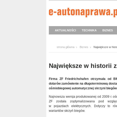
AKTUALNOŚCI
TECHNIKA
BIZNES
strona główna
Biznes
Największe w histo
Największe w historii 
Firma ZF Friedrichshafen otrzymała od B
dolarów zamówienie na długoterminową dos
ośmiobiegowej automatycznej skrzyni biegów
Najnowsza wersja produkowanej od 2009 r. oś
ZF została zoptymalizowana pod wzglę
w pojazdach elektrycznych. Dotyczy to ró
wariantów skrzyń biegów.