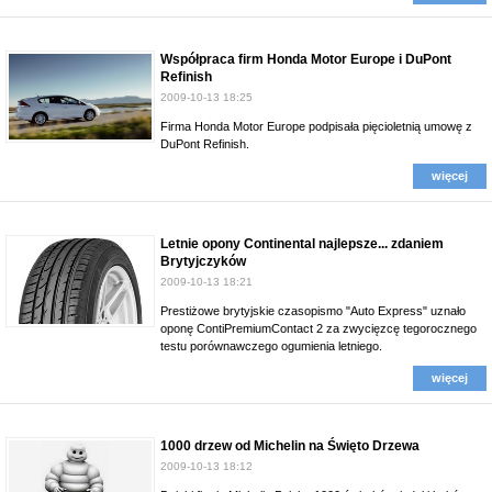
Współpraca firm Honda Motor Europe i DuPont
Refinish
2009-10-13 18:25
Firma Honda Motor Europe podpisała pięcioletnią umowę z
DuPont Refinish.
więcej
Letnie opony Continental najlepsze... zdaniem
Brytyjczyków
2009-10-13 18:21
Prestiżowe brytyjskie czasopismo "Auto Express" uznało
oponę ContiPremiumContact 2 za zwycięzcę tegorocznego
testu porównawczego ogumienia letniego.
więcej
1000 drzew od Michelin na Święto Drzewa
2009-10-13 18:12