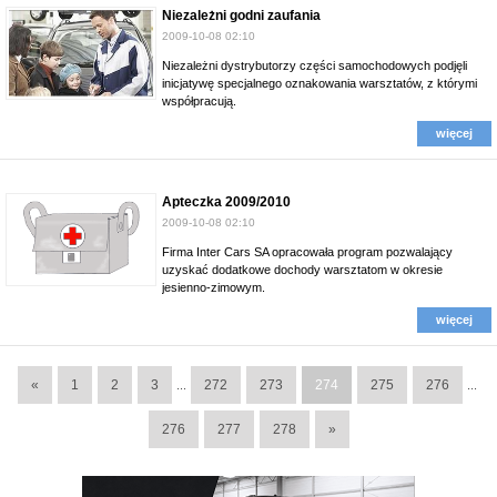
Niezależni godni zaufania
2009-10-08 02:10
Niezależni dystrybutorzy części samochodowych podjęli
inicjatywę specjalnego oznakowania warsztatów, z którymi
współpracują.
więcej
Apteczka 2009/2010
2009-10-08 02:10
Firma Inter Cars SA opracowała program pozwalający
uzyskać dodatkowe dochody warsztatom w okresie
jesienno-zimowym.
więcej
«
1
2
3
272
273
274
275
276
...
...
276
277
278
»