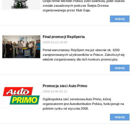
Dzięki firmie Michelin Polska 1000 świerków, jodeł i buków
zostało zasadzonych podczas Święta Drzewa
organizowanego przez Klub Gaja.
więcej
Finał promocji RepXperta
2009-10-13 18:00
Portal warsztatowy RepXpert ma już obecnie ok. 4200
zarejestrowanych użytkowników w Polsce. Zakończył się
właśnie zorganizowany dla nich konkurs promocyjny.
więcej
Promocja sieci Auto Primo
2009-10-08 02:12
Ogólnopolska sieć serwisowa Auto Primo, której
organizatorem jest Autodistribution Polska, funkcjonuje na
polskim rynku od stycznia 2008.
więcej