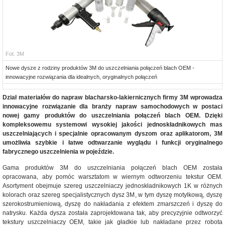
Fot. 3M
Nowe dysze z rodziny produktów 3M do uszczelniania połączeń blach OEM -
innowacyjne rozwiązania dla idealnych, oryginalnych połączeń
Dział materiałów do napraw blacharsko-lakiernicznych firmy 3M wprowadza
innowacyjne rozwiązanie dla branży napraw samochodowych w postaci
nowej gamy produktów do uszczelniania połączeń blach OEM. Dzięki
kompleksowemu systemowi wysokiej jakości jednoskładnikowych mas
uszczelniających i specjalnie opracowanym dyszom oraz aplikatorom, 3M
umożliwia szybkie i łatwe odtwarzanie wyglądu i funkcji oryginalnego
fabrycznego uszczelnienia w pojeździe.
Gama produktów 3M do uszczelniania połączeń blach OEM została
opracowana, aby pomóc warsztatom w wiernym odtworzeniu tekstur OEM.
Asortyment obejmuje szereg uszczelniaczy jednoskładnikowych 1K w różnych
kolorach oraz szereg specjalistycznych dysz 3M, w tym dyszę motylkową, dyszę
szerokostrumieniową, dyszę do nakładania z efektem zmarszczeń i dyszę do
natrysku. Każda dysza została zaprojektowana tak, aby precyzyjnie odtworzyć
tekstury uszczelniaczy OEM, takie jak gładkie lub nakładane przez robota