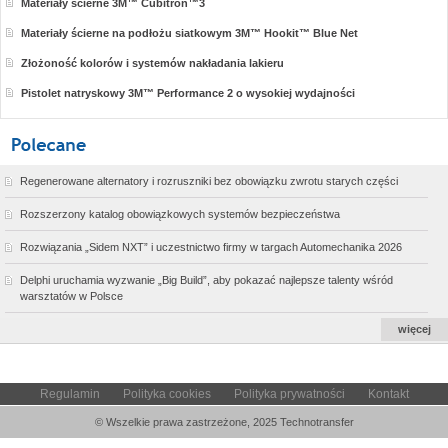
Materiały ścierne 3M™ Cubitron™3
Materiały ścierne na podłożu siatkowym 3M™ Hookit™ Blue Net
Złożoność kolorów i systemów nakładania lakieru
Pistolet natryskowy 3M™ Performance 2 o wysokiej wydajności
Regenerowane alternatory i rozruszniki bez obowiązku zwrotu starych części
Rozszerzony katalog obowiązkowych systemów bezpieczeństwa
Rozwiązania „Sidem NXT” i uczestnictwo firmy w targach Automechanika 2026
Delphi uruchamia wyzwanie „Big Build”, aby pokazać najlepsze talenty wśród
warsztatów w Polsce
więcej
Regulamin
Polityka cookies
Polityka prywatności
Kontakt
© Wszelkie prawa zastrzeżone, 2025 Technotransfer