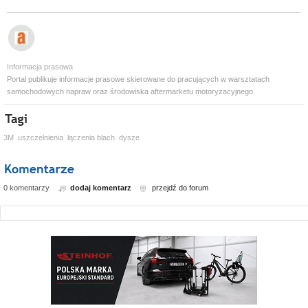
Informacja prasowa
Portal publikuje informacje prasowe skierowane do pracujących w warsztatach
samochodowych napraw oraz środowiska aftermarketu motoryzacyjnego.
3M
uszczelnienia
łączenia blach
dysze
0 komentarzy
dodaj komentarz
przejdź do forum