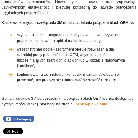
producentów samochodów. Nowe dysze i uszczelniacze zapewniają
użytkownikom elastyczność i precyzję potrzebną do łatwego odtworzenia
oryginalnych połączeń blach.
Kluczowe korzyści rozwiązania 3M do uszczelniania połączeń blach OEM to:
szybka aplikacja - oryginalne tekstury można łatwo przywrócić
poprzez dostosowanie aplikatora lub kąta aplikacji,
wszechstronne opcje - asortyment oferuje rozwiązania dla
szerokiej gamy połączeń blach OEM, w tym połączeń
uszczelniających szerokich, gładkich lub w kształcie “falowanych
koralików”,
konfigurowalna technologia - końcówki można indywidualnie
przycinać, aby precyzyjnie kontrolować szerokość i teksturę.
Gama produktów 3M do uszczelniania połączeń blach OEM jest już dostępna u
dystrybutorów. Więcej informacji na stronie
3M.pl/naprawa-auta
f
Udostępnij