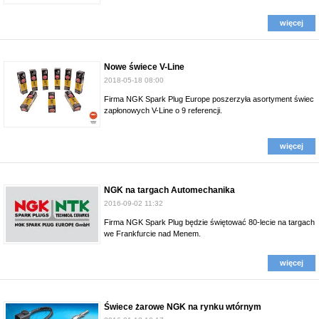
więcej
Nowe świece V-Line
2018-05-18 08:00
Firma NGK Spark Plug Europe poszerzyła asortyment świec
zapłonowych V-Line o 9 referencji.
więcej
NGK na targach Automechanika
2016-09-02 11:32
Firma NGK Spark Plug będzie świętować 80-lecie na targach
we Frankfurcie nad Menem.
więcej
Świece żarowe NGK na rynku wtórnym