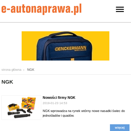
strona główna
NGK
NGK
Nowości firmy NGK
2019-01-23 14:53
NGK wprowadza na rynek wtórny nowe nasadki świec do
jednośladów i quadów.
więcej