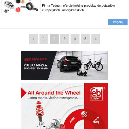
Firma Tedgum oferuje kolejne produkty do pojazdów
europejskich i amerykańskich.
więcej
«
1
2
3
4
5
»