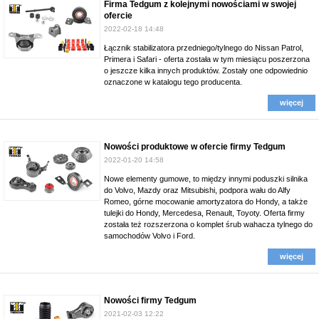
Firma Tedgum z kolejnymi nowościami w swojej
ofercie
2022-02-18 14:48
Łącznik stabilizatora przedniego/tylnego do Nissan Patrol,
Primera i Safari - oferta została w tym miesiącu poszerzona
o jeszcze kilka innych produktów. Zostały one odpowiednio
oznaczone w katalogu tego producenta.
więcej
Nowości produktowe w ofercie firmy Tedgum
2022-01-20 14:58
Nowe elementy gumowe, to między innymi poduszki silnika
do Volvo, Mazdy oraz Mitsubishi, podpora wału do Alfy
Romeo, górne mocowanie amortyzatora do Hondy, a także
tulejki do Hondy, Mercedesa, Renault, Toyoty. Oferta firmy
została też rozszerzona o komplet śrub wahacza tylnego do
samochodów Volvo i Ford.
więcej
Nowości firmy Tedgum
2021-02-03 12:22