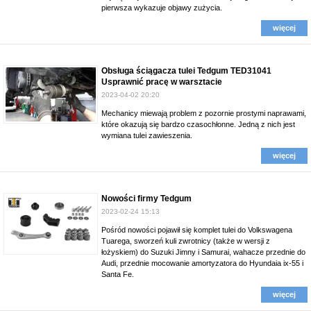
pierwsza wykazuje objawy zużycia.
więcej
Obsługa ściągacza tulei Tedgum TED31041
Usprawnić pracę w warsztacie
2023-04-02 20:20
Mechanicy miewają problem z pozornie prostymi naprawami,
które okazują się bardzo czasochłonne. Jedną z nich jest
wymiana tulei zawieszenia.
więcej
Nowości firmy Tedgum
2023-02-24 15:13
Pośród nowości pojawił się komplet tulei do Volkswagena
Tuarega, sworzeń kuli zwrotnicy (także w wersji z
łożyskiem) do Suzuki Jimny i Samurai, wahacze przednie do
Audi, przednie mocowanie amortyzatora do Hyundaia ix-55 i
Santa Fe.
więcej