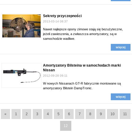
Sekrety przyczepności
2013-03-14 08:37
Nawet najlepsze opony zimowe stają się bezużyteczne,
jeżeli zawieszenia, a zwłaszcza amortyzatory, są w
samochodzie wadliwe.
więcej
Amortyzatory Bilsteina w samochodach marki
Nissan
2012-09-28 09:11
W nowych Nissanach GT-R fabrycznie montowane są
amortyzatory Bilstein DampTronic.
więcej
«
1
2
3
4
5
6
7
8
9
10
11
12