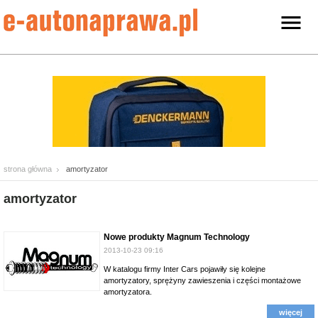
strona główna
amortyzator
amortyzator
Nowe produkty Magnum Technology
2013-10-23 09:16
W katalogu firmy Inter Cars pojawiły się kolejne
amortyzatory, sprężyny zawieszenia i części montażowe
amortyzatora.
więcej