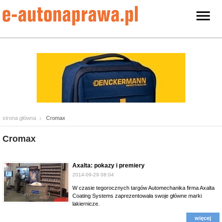
strona główna
Cromax
Cromax
Axalta: pokazy i premiery
2014-09-29 08:04
W czasie tegorocznych targów Automechanika firma Axalta
Coating Systems zaprezentowała swoje główne marki
lakiernicze.
więcej