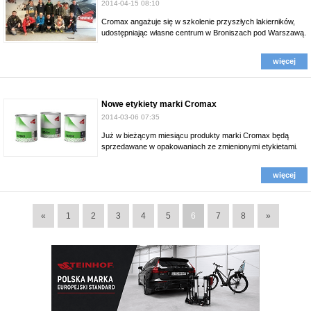
2014-04-15 08:10
Cromax angażuje się w szkolenie przyszłych lakierników,
udostępniając własne centrum w Broniszach pod Warszawą.
więcej
Nowe etykiety marki Cromax
2014-03-06 07:35
Już w bieżącym miesiącu produkty marki Cromax będą
sprzedawane w opakowaniach ze zmienionymi etykietami.
więcej
«
1
2
3
4
5
6
7
8
»