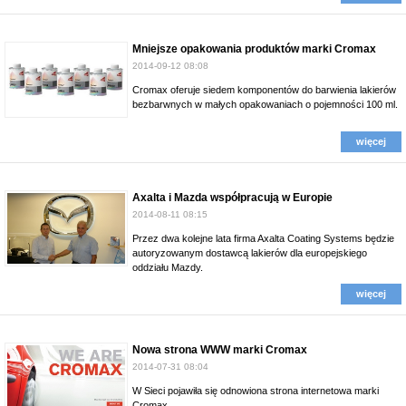
Mniejsze opakowania produktów marki Cromax
2014-09-12 08:08
Cromax oferuje siedem komponentów do barwienia lakierów
bezbarwnych w małych opakowaniach o pojemności 100 ml.
więcej
Axalta i Mazda współpracują w Europie
2014-08-11 08:15
Przez dwa kolejne lata firma Axalta Coating Systems będzie
autoryzowanym dostawcą lakierów dla europejskiego
oddziału Mazdy.
więcej
Nowa strona WWW marki Cromax
2014-07-31 08:04
W Sieci pojawiła się odnowiona strona internetowa marki
Cromax.