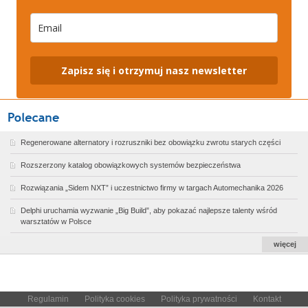
Zapisz się i otrzymuj nasz newsletter
Regenerowane alternatory i rozruszniki bez obowiązku zwrotu starych części
Rozszerzony katalog obowiązkowych systemów bezpieczeństwa
Rozwiązania „Sidem NXT” i uczestnictwo firmy w targach Automechanika 2026
Delphi uruchamia wyzwanie „Big Build”, aby pokazać najlepsze talenty wśród
warsztatów w Polsce
więcej
Regulamin
Polityka cookies
Polityka prywatności
Kontakt