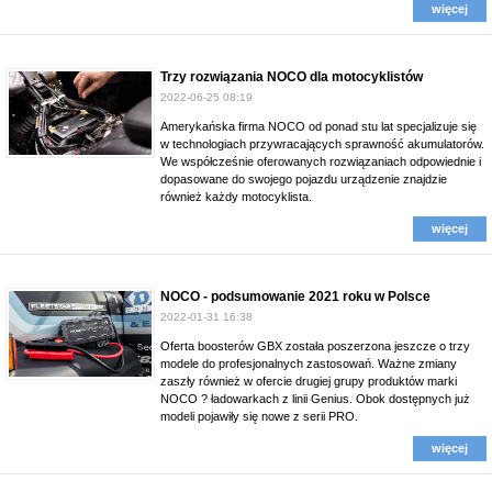
więcej
Trzy rozwiązania NOCO dla motocyklistów
2022-06-25 08:19
Amerykańska firma NOCO od ponad stu lat specjalizuje się
w technologiach przywracających sprawność akumulatorów.
We współcześnie oferowanych rozwiązaniach odpowiednie i
dopasowane do swojego pojazdu urządzenie znajdzie
również każdy motocyklista.
więcej
NOCO - podsumowanie 2021 roku w Polsce
2022-01-31 16:38
Oferta boosterów GBX została poszerzona jeszcze o trzy
modele do profesjonalnych zastosowań. Ważne zmiany
zaszły również w ofercie drugiej grupy produktów marki
NOCO ? ładowarkach z linii Genius. Obok dostępnych już
modeli pojawiły się nowe z serii PRO.
więcej