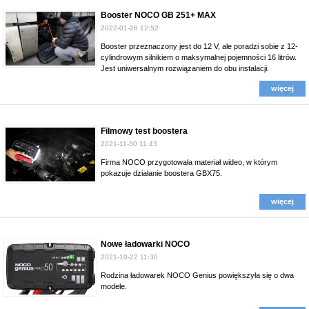
Booster NOCO GB 251+ MAX
2022-01-26 12:52
Booster przeznaczony jest do 12 V, ale poradzi sobie z 12-
cylindrowym silnikiem o maksymalnej pojemności 16 litrów.
Jest uniwersalnym rozwiązaniem do obu instalacji.
więcej
Filmowy test boostera
2021-11-30 11:43
Firma NOCO przygotowała materiał wideo, w którym
pokazuje działanie boostera GBX75.
więcej
Nowe ładowarki NOCO
2021-10-22 11:30
Rodzina ładowarek NOCO Genius powiększyła się o dwa
modele.