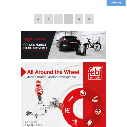
więcej
«
1
2
3
4
»