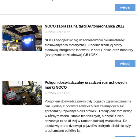
więcej
NOCO zaprasza na targi Automechanika 2022
2022-08-09 10:56
NOCO specjalizuje się w serwisowaniu akumulatorów
stosowanych w motoryzacji. Obecnie trzon jej oferty
stanowią inteligentne ładowarki z serii Genius oraz boostery
(urządzenia rozruchowe) GB i GBX.
więcej
Poligon doświadczalny urządzeń rozruchowych
marki NOCO
2022-07-21 11:51
Poligonem doświadczalnym były pojazdy zgromadzone na
placu jednej z podwarszawskich firm zajmujących się
sprzedażą używanych ciężarówek. Trafiają one tam będąc
w różnym wieku i stanie technicznym, a część z nich
pozostaje tu na dłużej w ramach kolekcji właściciela. Do
testów wybrano dziewięć pojazdów, których silniki nie były
uruchamiane od kilku lat.