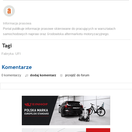
Informacja prasowa
Portal publikuje informacje prasowe skierowane do pracujących w warsztatach
samochodowych napraw oraz środowiska aftermarketu motoryzacyjnego.
Fabryka
UFI
0 komentarzy
dodaj komentarz
przejdź do forum