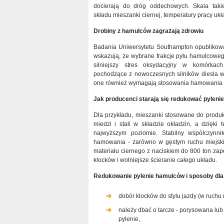
docierają do dróg oddechowych. Skala takie
składu mieszanki ciernej, temperatury pracy ukł
Drobiny z hamulców zagrażają zdrowiu
Badania Uniwersytetu Southampton opublikowa
wskazują, że wybrane frakcje pyłu hamulcow
silniejszy stres oksydacyjny w komórkach
pochodzące z nowoczesnych silników diesla wy
one również wymagają stosowania hamowania ci
Jak producenci starają się redukować pyleni
Dla przykładu, mieszanki stosowane do produk
miedzi i stali w składzie okładzin, a dzięki
najwyższym poziomie. Stabilny współczynni
hamowania - zarówno w gęstym ruchu miejskim
materiału ciernego z naciskiem do 800 ton zape
klocków i wolniejsze ścieranie całego układu.
Redukowanie pylenie hamulców i sposoby dla 
dobór klocków do stylu jazdy (w ruchu
należy dbać o tarcze - porysowana lub 
pylenie,