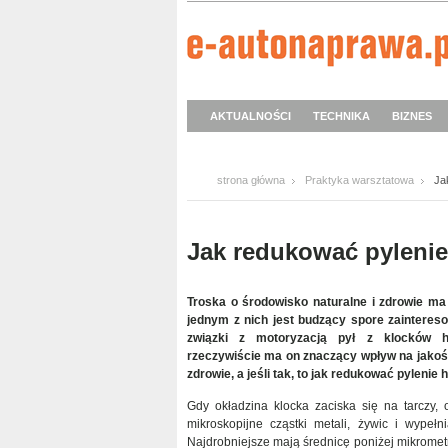
AKTUALNOŚCI
TECHNIKA
BIZNES
strona główna
Praktyka warsztatowa
Ja
Jak redukować pyleni
Troska o środowisko naturalne i zdrowie ma
jednym z nich jest
budzący spore zainteres
związki z motoryzacją
pył z klocków h
rzeczywiście ma on znaczący wpływ na jakość
zdrowie, a jeśli tak, to jak redukować pyleni
Gdy okładzina klocka zaciska się na tarczy, 
mikroskopijne cząstki metali, żywic i wypełn
Najdrobniejsze mają średnicę poniżej mikrometr