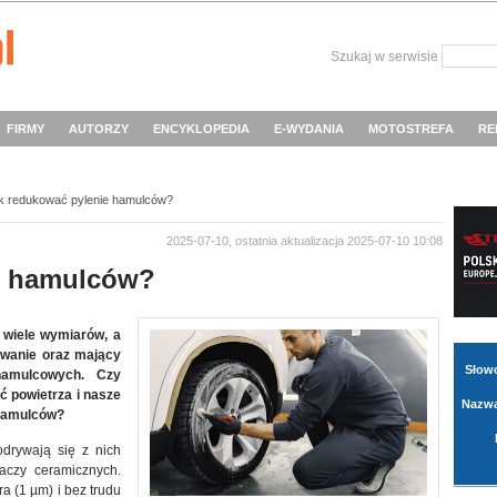
Szukaj w serwisie
FIRMY
AUTORZY
ENCYKLOPEDIA
E-WYDANIA
MOTOSTREFA
RE
k redukować pylenie hamulców?
2025-07-10, ostatnia aktualizacja 2025-07-10 10:08
e hamulców?
 wiele wymiarów, a
owanie oraz mający
Słow
amulcowych
. Czy
 powietrza i nasze
Nazwa
e hamulców?
odrywają się z nich
iaczy ceramicznych.
a (1 µm) i bez trudu