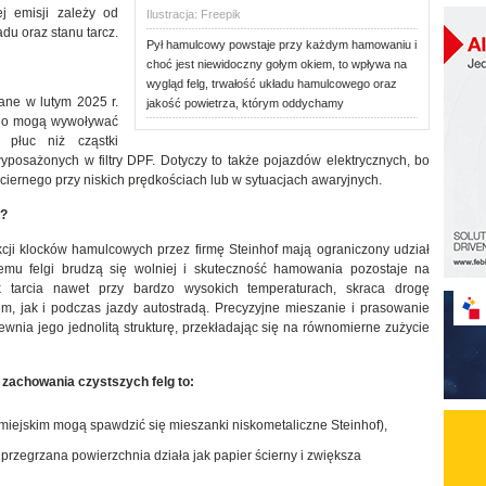
j emisji zależy od
Ilustracja: Freepik
adu oraz stanu tarcz.
Pył hamulcowy powstaje przy każdym hamowaniu i
choć jest niewidoczny gołym okiem, to wpływa na
wygląd felg, trwałość układu hamulcowego oraz
ne w lutym 2025 r.
jakość powietrza, którym oddychamy
ego mogą wywoływać
 płuc niż cząstki
posażonych w filtry DPF. Dotyczy to także pojazdów elektrycznych, bo
ernego przy niskich prędkościach lub w sytuacjach awaryjnych.
e?
cji klocków hamulcowych przez firmę Steinhof mają ograniczony udział
 temu felgi brudzą się wolniej i skuteczność hamowania pozostaje na
k tarcia nawet przy bardzo wysokich temperaturach, skraca drogę
, jak i podczas jazdy autostradą. Precyzyjne mieszanie i prasowanie
wnia jego jednolitą strukturę, przekładając się na równomierne zużycie
zachowania czystszych felg to:
 miejskim mogą spawdzić się mieszanki niskometaliczne Steinhof),
przegrzana powierzchnia działa jak papier ścierny i zwiększa