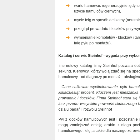
warto hamować regeneracyjnie, gdy to
użycie hamulców ciernych),
mycie felg w sposób delikatny (neutral
przegląd prowadnic i tłoczków przy wy
wymienianie kompletów - klocków i ta
falę pyłu po montażu).
Katalog i serwis Steinhof - wygoda przy wybo
Internetowy katalog firmy Steinhof pozwala do
sekund. Kierowcy, którzy wolą zdać się na spec
hamulcowy - od diagnozy po montaż - obsługiwa
-
Choć całkowite wyeliminowanie pyłu hamul
kilkadziesiąt procent. Kluczem jest mieszanka
prowadnic i tłoczków. Firma Steinhof stara się 
lecz przede wszystkim pewność skutecznego 
działu badań i rozwoju Steinhof
Pył z klocków hamulcowych jest i pozostanie n
mogą zmniejszać emisję drobin z niego poc
hamulcowego, felg, a także dla naszego zdrowia