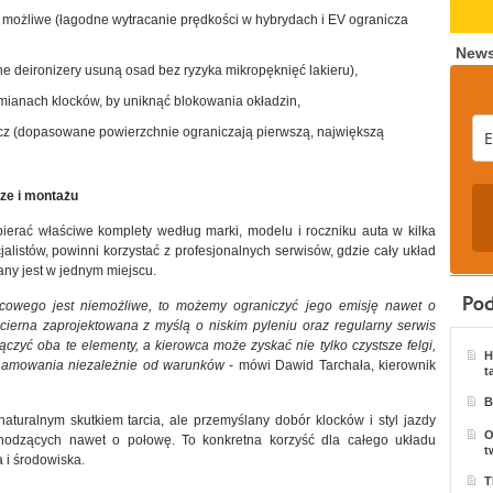
 możliwe (łagodne wytracanie prędkości w hybrydach i EV ogranicza
News
ne deironizery usuną osad bez ryzyka mikropęknięć lakieru),
mianach klocków, by uniknąć blokowania okładzin,
rcz (dopasowane powierzchnie ograniczają pierwszą, największą
rze i montażu
bierać właściwe komplety według marki, modelu i roczniku auta w kilka
jalistów, powinni korzystać z profesjonalnych serwisów, gdzie cały układ
ny jest w jednym miejscu.
cowego jest niemożliwe, to możemy ograniczyć jego emisję nawet o
 cierna zaprojektowana z myślą o niskim pyleniu oraz regularny serwis
łączyć oba te elementy, a kierowca może zyskać nie tylko czystsze felgi,
H
hamowania niezależnie od warunków
- mówi Dawid Tarchała, kierownik
t
B
aturalnym skutkiem tarcia, ale przemyślany dobór klocków i styl jazdy
O
hodzących nawet o połowę. To konkretna korzyść dla całego układu
t
 i środowiska.
T