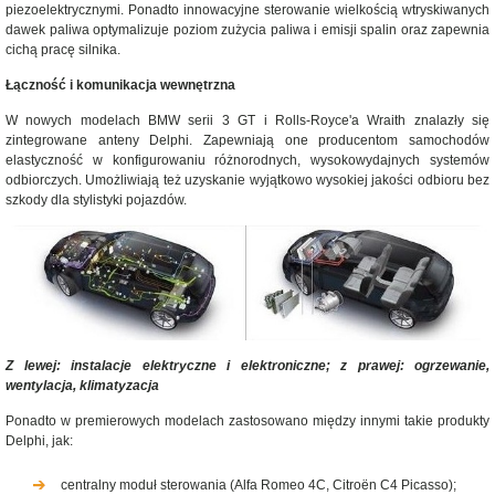
piezoelektrycznymi. Ponadto innowacyjne sterowanie wielkością wtryskiwanych
dawek paliwa optymalizuje poziom zużycia paliwa i emisji spalin oraz zapewnia
cichą pracę silnika.
Łączność i komunikacja wewnętrzna
W nowych modelach BMW serii 3 GT i Rolls-Royce'a Wraith znalazły się
zintegrowane anteny Delphi. Zapewniają one producentom samochodów
elastyczność w konfigurowaniu różnorodnych, wysokowydajnych systemów
odbiorczych. Umożliwiają też uzyskanie wyjątkowo wysokiej jakości odbioru bez
szkody dla stylistyki pojazdów.
Z lewej: instalacje elektryczne i elektroniczne; z prawej: ogrzewanie,
wentylacja, klimatyzacja
Ponadto w premierowych modelach zastosowano między innymi takie produkty
Delphi, jak:
centralny moduł sterowania (Alfa Romeo 4C, Citroën C4 Picasso);