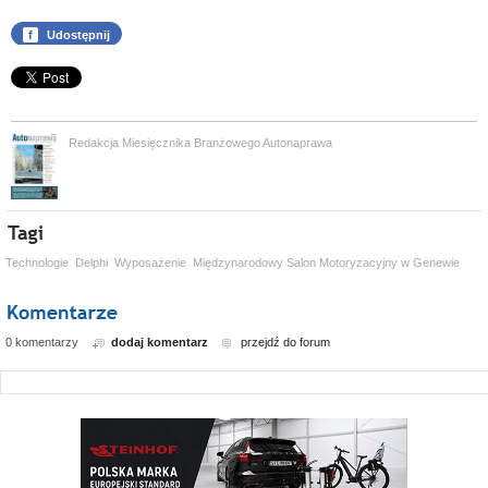
f
Udostępnij
Redakcja Miesięcznika Branżowego Autonaprawa
Technologie
Delphi
Wyposażenie
Międzynarodowy Salon Motoryzacyjny w Genewie
0 komentarzy
dodaj komentarz
przejdź do forum