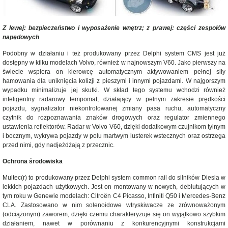
Z lewej: bezpieczeństwo i wyposażenie wnętrz; z prawej: części zespołów
napędowych
Podobny w działaniu i też produkowany przez Delphi system CMS jest już
dostępny w kilku modelach Volvo, również w najnowszym V60. Jako pierwszy na
świecie wspiera on kierowcę automatycznym aktywowaniem pełnej siły
hamowania dla uniknięcia kolizji z pieszymi i innymi pojazdami. W najgorszym
wypadku minimalizuje jej skutki. W skład tego systemu wchodzi również
inteligentny radarowy tempomat, działający w pełnym zakresie prędkości
pojazdu, sygnalizator niekontrolowanej zmiany pasa ruchu, automatyczny
czytnik do rozpoznawania znaków drogowych oraz regulator zmiennego
ustawienia reflektorów. Radar w Volvo V60, dzięki dodatkowym czujnikom tylnym
i bocznym, wykrywa pojazdy w polu martwym lusterek wstecznych oraz ostrzega
przed nimi, gdy nadjeżdżają z przecznic.
Ochrona środowiska
Multec(r) to produkowany przez Delphi system common rail do silników Diesla w
lekkich pojazdach użytkowych. Jest on montowany w nowych, debiutujących w
tym roku w Genewie modelach: Citroën C4 Picasso, Infiniti Q50 i Mercedes-Benz
CLA. Zastosowano w nim solenoidowe wtryskiwacze ze zrównoważonym
(odciążonym) zaworem, dzięki czemu charakteryzuje się on wyjątkowo szybkim
działaniem, nawet w porównaniu z konkurencyjnymi konstrukcjami