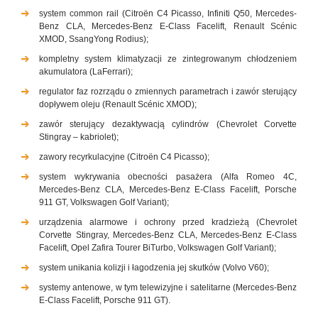
system common rail (Citroën C4 Picasso, Infiniti Q50, Mercedes-
Benz CLA, Mercedes-Benz E-Class Facelift, Renault Scénic
XMOD, SsangYong Rodius);
kompletny system klimatyzacji ze zintegrowanym chłodzeniem
akumulatora (LaFerrari);
regulator faz rozrządu o zmiennych parametrach i zawór sterujący
dopływem oleju (Renault Scénic XMOD);
zawór sterujący dezaktywacją cylindrów (Chevrolet Corvette
Stingray – kabriolet);
zawory recyrkulacyjne (Citroën C4 Picasso);
system wykrywania obecności pasażera (Alfa Romeo 4C,
Mercedes-Benz CLA, Mercedes-Benz E-Class Facelift, Porsche
911 GT, Volkswagen Golf Variant);
urządzenia alarmowe i ochrony przed kradzieżą (Chevrolet
Corvette Stingray, Mercedes-Benz CLA, Mercedes-Benz E-Class
Facelift, Opel Zafira Tourer BiTurbo, Volkswagen Golf Variant);
system unikania kolizji i łagodzenia jej skutków (Volvo V60);
systemy antenowe, w tym telewizyjne i satelitarne (Mercedes-Benz
E-Class Facelift, Porsche 911 GT).