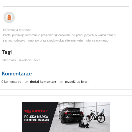
Informacja prasowa
Portal publikuje informacje prasowe skierowane do pracujących w warsztatach
samochodowych napraw oraz środowiska aftermarketu motoryzacyjnego.
Inter Cars
Szkolenia
Texa
0 komentarzy
dodaj komentarz
przejdź do forum