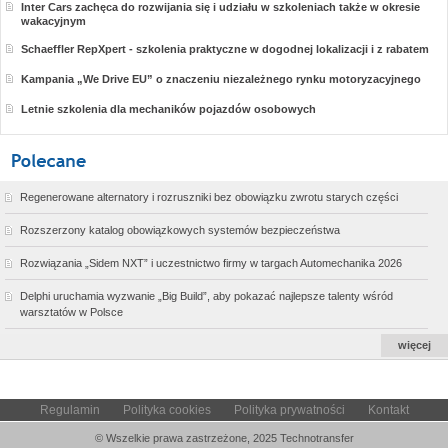
Inter Cars zachęca do rozwijania się i udziału w szkoleniach także w okresie
wakacyjnym
Schaeffler RepXpert - szkolenia praktyczne w dogodnej lokalizacji i z rabatem
Kampania „We Drive EU” o znaczeniu niezależnego rynku motoryzacyjnego
Letnie szkolenia dla mechaników pojazdów osobowych
Regenerowane alternatory i rozruszniki bez obowiązku zwrotu starych części
Rozszerzony katalog obowiązkowych systemów bezpieczeństwa
Rozwiązania „Sidem NXT” i uczestnictwo firmy w targach Automechanika 2026
Delphi uruchamia wyzwanie „Big Build”, aby pokazać najlepsze talenty wśród
warsztatów w Polsce
więcej
Regulamin
Polityka cookies
Polityka prywatności
Kontakt
© Wszelkie prawa zastrzeżone, 2025 Technotransfer