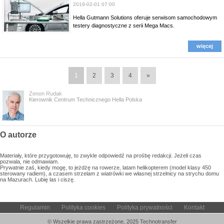
2019-02-01 07:00
Hella Gutmann Solutions oferuje serwisom samochodowym
testery diagnostyczne z serii Mega Macs.
więcej
1
2
3
4
»
Zenon Rudak
Kierownik Centrum Technicznego Hella Polska
O autorze
Materiały, które przygotowuję, to zwykle odpowiedź na prośbę redakcji. Jeżeli czas
pozwala, nie odmawiam.
Prywatnie zaś, kiedy mogę, to jeżdżę na rowerze, latam helikopterem (model klasy 450
sterowany radiem), a czasem strzelam z wiatrówki we własnej strzelnicy na strychu domu
na Mazurach. Lubię las i ciszę.
Regulamin
Polityka cookies
Polityka prywatności
Kontakt
© Wszelkie prawa zastrzeżone, 2025 Technotransfer