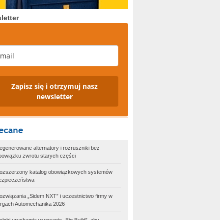
letter
Zapisz się i otrzymuj nasz
newsletter
egenerowane alternatory i rozruszniki bez
bowiązku zwrotu starych części
ozszerzony katalog obowiązkowych systemów
ezpieczeństwa
ozwiązania „Sidem NXT” i uczestnictwo firmy w
argach Automechanika 2026