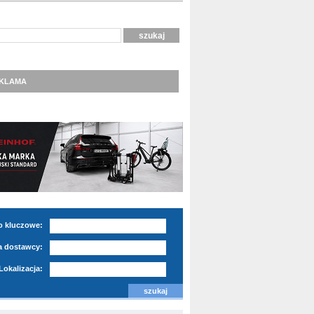
KLAMA
o kluczowe:
 dostawcy:
Lokalizacja: