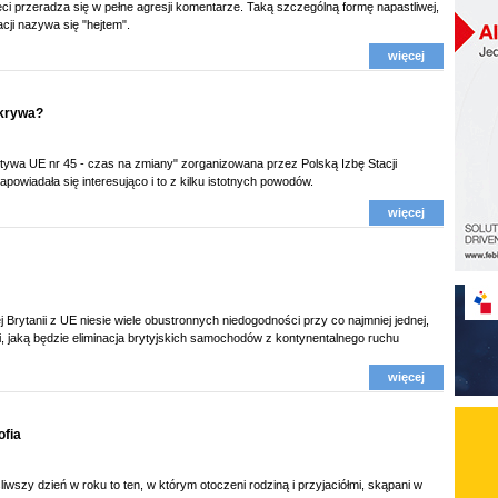
eci przeradza się w pełne agresji komentarze. Taką szczególną formę napastliwej,
cji nazywa się "hejtem".
więcej
ukrywa?
tywa UE nr 45 - czas na zmiany" zorganizowana przez Polską Izbę Stacji
apowiadała się interesująco i to z kilku istotnych powodów.
więcej
j Brytanii z UE niesie wiele obustronnych niedogodności przy co najmniej jednej,
i, jaką będzie eliminacja brytyjskich samochodów z kontynentalnego ruchu
więcej
ofia
wszy dzień w roku to ten, w którym otoczeni rodziną i przyjaciółmi, skąpani w