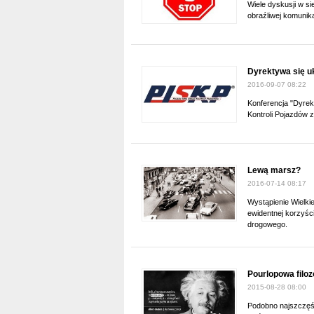
Wiele dyskusji w si
obraźliwej komunika
Dyrektywa się 
2016-09-07 08:22
Konferencja "Dyrek
Kontroli Pojazdów z
Lewą marsz?
2016-07-14 08:17
Wystąpienie Wielkie
ewidentnej korzyśc
drogowego.
Pourlopowa filoz
2015-08-28 08:00
Podobno najszczęśli