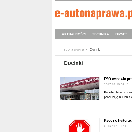
AKTUALNOŚCI
TECHNIKA
BIZNES
strona główna
Docinki
Docinki
FSO wznawia pr
2017-07-10 08:12
Po kilku latach p
produkcję aut na s
Rzecz o hejtera
2016-11-10 07:00