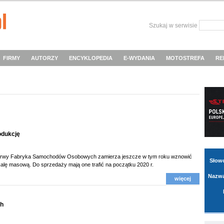
Szukaj w serwisie
FIRMY
AUTORZY
ENCYKLOPEDIA
E-WYDANIA
MOTOSTREFA
RE
odukcję
rzerwy Fabryka Samochodów Osobowych zamierza jeszcze w tym roku wznowić
Słow
kalę masową. Do sprzedaży mają one trafić na początku 2020 r.
Nazwa
więcej
ch