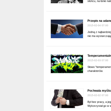
słońcu, na łonie n
Przepis na udan
2015-02-04 07:00
Jedną z najbardziej
nie ma wystarczają
Temperamentalne
2015-02-03 07:00
Słowo "temperament
charakterów.
Pochwała myślo
2015-02-02 07:00
Był bez pracy, a je
Wykorzystał go w s