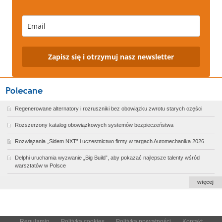
Zapisz się i otrzymuj nasz newsletter
Regenerowane alternatory i rozruszniki bez obowiązku zwrotu starych części
Rozszerzony katalog obowiązkowych systemów bezpieczeństwa
Rozwiązania „Sidem NXT” i uczestnictwo firmy w targach Automechanika 2026
Delphi uruchamia wyzwanie „Big Build”, aby pokazać najlepsze talenty wśród
warsztatów w Polsce
więcej
Regulamin
Polityka cookies
Polityka prywatności
Kontakt