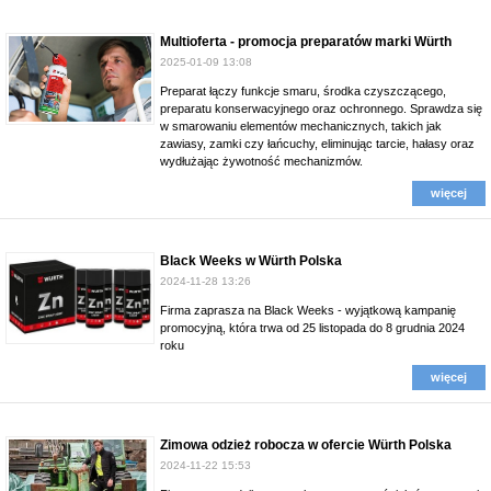
Multioferta - promocja preparatów marki Würth
2025-01-09 13:08
Preparat łączy funkcje smaru, środka czyszczącego,
preparatu konserwacyjnego oraz ochronnego. Sprawdza się
w smarowaniu elementów mechanicznych, takich jak
zawiasy, zamki czy łańcuchy, eliminując tarcie, hałasy oraz
wydłużając żywotność mechanizmów.
więcej
Black Weeks w Würth Polska
2024-11-28 13:26
Firma zaprasza na Black Weeks - wyjątkową kampanię
promocyjną, która trwa od 25 listopada do 8 grudnia 2024
roku
więcej
Zimowa odzież robocza w ofercie Würth Polska
2024-11-22 15:53