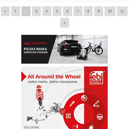
«
1
2
3
4
5
6
7
8
9
10
11
»