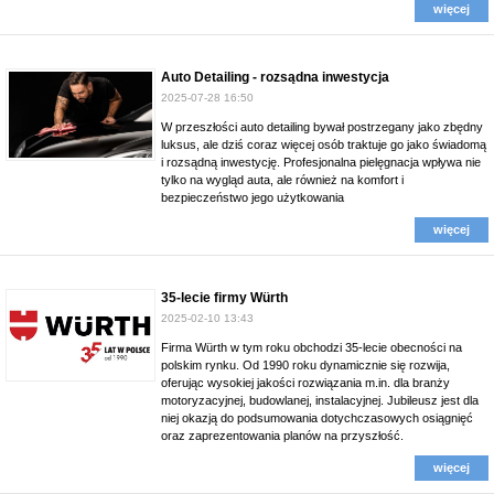
więcej
Auto Detailing - rozsądna inwestycja
2025-07-28 16:50
W przeszłości auto detailing bywał postrzegany jako zbędny
luksus, ale dziś coraz więcej osób traktuje go jako świadomą
i rozsądną inwestycję. Profesjonalna pielęgnacja wpływa nie
tylko na wygląd auta, ale również na komfort i
bezpieczeństwo jego użytkowania
więcej
35-lecie firmy Würth
2025-02-10 13:43
Firma Würth w tym roku obchodzi 35-lecie obecności na
polskim rynku. Od 1990 roku dynamicznie się rozwija,
oferując wysokiej jakości rozwiązania m.in. dla branży
motoryzacyjnej, budowlanej, instalacyjnej. Jubileusz jest dla
niej okazją do podsumowania dotychczasowych osiągnięć
oraz zaprezentowania planów na przyszłość.
więcej