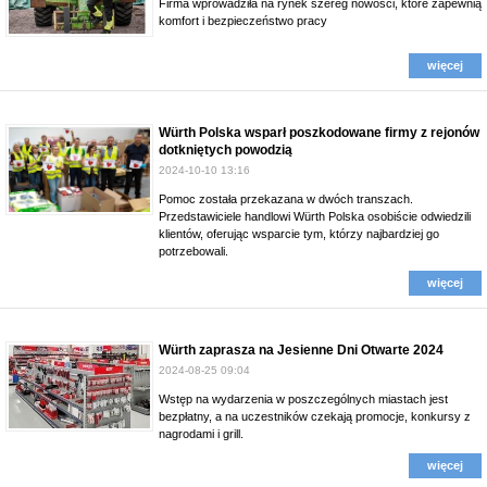
Firma wprowadziła na rynek szereg nowości, które zapewnią
komfort i bezpieczeństwo pracy
więcej
Würth Polska wsparł poszkodowane firmy z rejonów
dotkniętych powodzią
2024-10-10 13:16
Pomoc została przekazana w dwóch transzach.
Przedstawiciele handlowi Würth Polska osobiście odwiedzili
klientów, oferując wsparcie tym, którzy najbardziej go
potrzebowali.
więcej
Würth zaprasza na Jesienne Dni Otwarte 2024
2024-08-25 09:04
Wstęp na wydarzenia w poszczególnych miastach jest
bezpłatny, a na uczestników czekają promocje, konkursy z
nagrodami i grill.
więcej