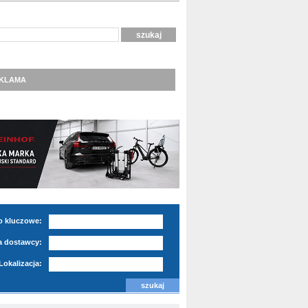
KLAMA
o kluczowe:
 dostawcy:
Lokalizacja: