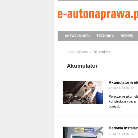
AKTUALNOŚCI
TECHNIKA
BIZNES
strona główna
Akumulator
Akumulator
Akumulator w el
2014-11-20 07:23
Połączenie akumulat
konstrukcje i param
pojazdu.
Badania instalac
2014-11-19 07:09