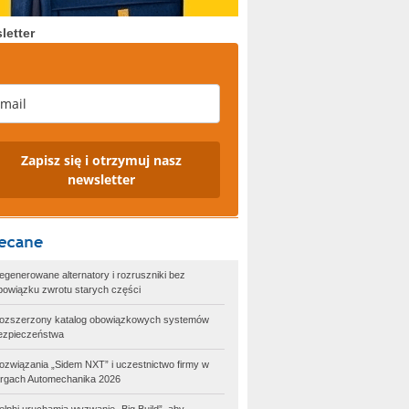
letter
Zapisz się i otrzymuj nasz
newsletter
egenerowane alternatory i rozruszniki bez
bowiązku zwrotu starych części
ozszerzony katalog obowiązkowych systemów
ezpieczeństwa
ozwiązania „Sidem NXT” i uczestnictwo firmy w
argach Automechanika 2026