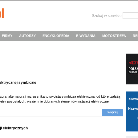
Szukaj w serwisie
FIRMY
AUTORZY
ENCYKLOPEDIA
E-WYDANIA
MOTOSTREFA
RE
ektrycznej symbiozie
ora, alternatora i rozrusznika to swoista symbioza elektryczna, od której zależą
Słow
etry pozostałych, wzajemnie dobranych elementów instalacji elektrycznej
Nazwa
więcej
ji elektrycznych