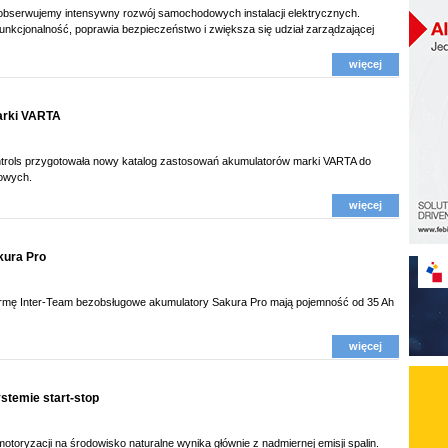
 obserwujemy intensywny rozwój samochodowych instalacji elektrycznych.
funkcjonalność, poprawia bezpieczeństwo i zwiększa się udział zarządzającej
więcej
arki VARTA
trols przygotowała nowy katalog zastosowań akumulatorów marki VARTA do
owych.
więcej
kura Pro
irmę Inter-Team bezobsługowe akumulatory Sakura Pro mają pojemność od 35 Ah
więcej
stemie start-stop
toryzacji na środowisko naturalne wynika głównie z nadmiernej emisji spalin.