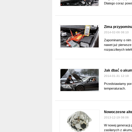
Dlatego coraz pows
Zima przypomin
2014-02-06 08:10
Zapominamy o nim 
nawet już pierwsze
rozpaczliwych tele
Jak dbać o akum
2014-01-31 12:19
Przedstawiamy por
temperaturach.
Nowoczesne alt
2013-12-19 08:06
W nowej generacji 
zasilanych z akumu