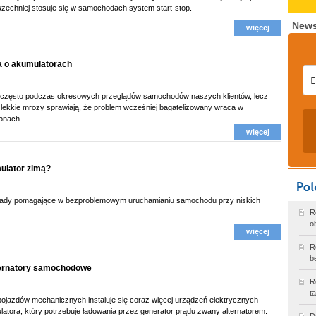
zechniej stosuje się w samochodach system start-stop.
News
więcej
a o akumulatorach
często podczas okresowych przeglądów samochodów naszych klientów, lecz
 lekkie mrozy sprawiają, że problem wcześniej bagatelizowany wraca w
fonach.
więcej
ulator zimą?
ady pomagające w bezproblemowym uruchamianiu samochodu przy niskich
R
o
więcej
R
b
ernatory samochodowe
R
t
pojazdów mechanicznych instaluje się coraz więcej urządzeń elektrycznych
latora, który potrzebuje ładowania przez generator prądu zwany alternatorem.