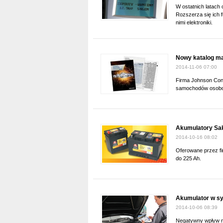
W ostatnich latach
Rozszerza się ich 
nimi elektroniki.
Nowy katalog m
2014-11-06 07:00
Firma Johnson Con
samochodów osob
Akumulatory Sa
2014-10-16 08:02
Oferowane przez f
do 225 Ah.
Akumulator w sy
2014-10-06 08:39
Negatywny wpływ mo